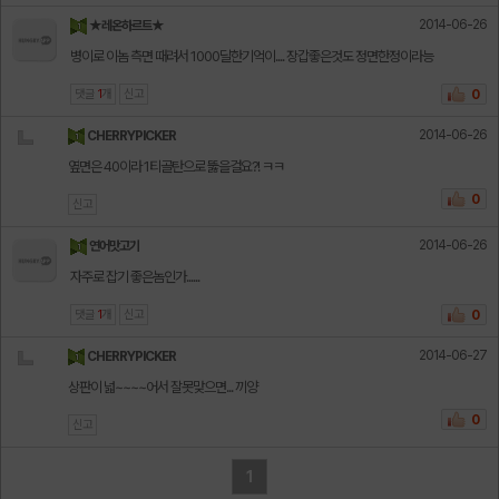
2014-06-26
★레온하르트★
병이로 이놈 측면 때려서 1000딜한기억이.... 장갑좋은것도 정면한정이라능
댓글
1
개
신고
0
2014-06-26
CHERRYPICKER
옆면은 40이라 1티골탄으로 뚫을걸요?! ㅋㅋ
0
신고
2014-06-26
연어맛고기
자주로 잡기 좋은놈인가......
댓글
1
개
신고
0
2014-06-27
CHERRYPICKER
상판이 넓~~~~어서 잘못맞으면... 끼양
0
신고
1