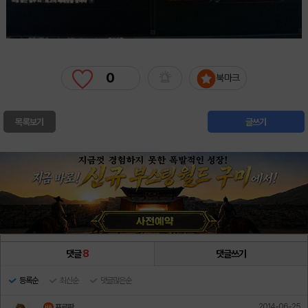
0
북마크
목록보기
글쓰기
댓글
8
댓글쓰기
등록순
최신순
댓글많은순
2014-06-25
프로판