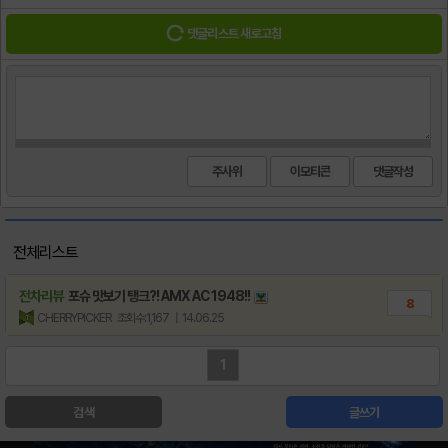
댓글리스트 새로고침
주사위
이모티콘
전체리스트
전차리뷰
포슈 맛보기 탱크?! AMX AC
1948
!!
8
CHERRYPICKER
조회수:1,167
| 14.06.25
1
검색
글쓰기