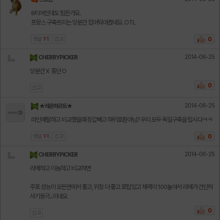
8티어인데도 힘든가요.
프랑스 구축트리는 당분간 접어둬야겠네요. OTL
댓글
1
개
신고
0
2014-06-25
CHERRYPICKER
당분간 X 중단 O
0
신고
2014-06-25
★레온하르트★
라인메탈하고 비교했을때 장갑빼고 하위호환아님? 우리 모두 독일구축을 탑시다ㅋㅋ
댓글
1
개
신고
0
2014-06-25
CHERRYPICKER
라메하고 이놈하고 비교하면
주포 성능이 모든면에서 좋고, 위장 더 좋고 포탑있고 체력이 100높아서 라메가 간단히
사기등극...이네요
0
신고