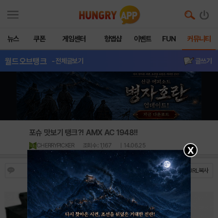
뉴스
쿠폰
게임센터
헝앱샵
이벤트
FUN
커뮤니티
월드오브탱크
- 전체글보기
글쓰기
포슈 맛보기 탱크?! AMX AC 1948!!
CHERRYPICKER
조회수 : 1,167
| 14.06.25
X
8
https://m.hungryapp.co.kr/bbs/bbs_view.php?durl=Y...
URL복사