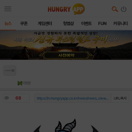
뉴스
쿠폰
게임센터
헝앱샵
이벤트
FUN
커뮤니티
[취재] 중국 쑤닝 그룹, 롱주 게이밍 인
수!
이정한
68
https://m.hungryapp.co.kr/news/news_view.php?durl=YmNvZGU9b...
URL복사