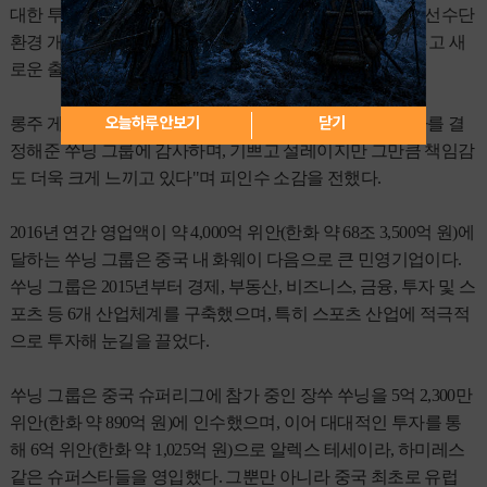
대한 투자를 지속적으로 늘려나갈 것이며 사무국 개설 및 선수단
환경 개선, 스태프 모집 그리고 선수단 복지에 초점을 맞추고 새
로운 출발을 준비할 예정이다.
오늘하루 안보기
닫기
롱주 게이밍을 이끌고 있는 강동훈 감독은 "대대적인 투자를 결
정해준 쑤닝 그룹에 감사하며, 기쁘고 설레이지만 그만큼 책임감
도 더욱 크게 느끼고 있다"며 피인수 소감을 전했다.
2016년 연간 영업액이 약 4,000억 위안(한화 약 68조 3,500억 원)에
달하는 쑤닝 그룹은 중국 내 화웨이 다음으로 큰 민영기업이다.
쑤닝 그룹은 2015년부터 경제, 부동산, 비즈니스, 금융, 투자 및 스
포츠 등 6개 산업체계를 구축했으며, 특히 스포츠 산업에 적극적
으로 투자해 눈길을 끌었다.
쑤닝 그룹은 중국 슈퍼리그에 참가 중인 장쑤 쑤닝을 5억 2,300만
위안(한화 약 890억 원)에 인수했으며, 이어 대대적인 투자를 통
해 6억 위안(한화 약 1,025억 원)으로 알렉스 테세이라, 하미레스
같은 슈퍼스타들을 영입했다. 그뿐만 아니라 중국 최초로 유럽