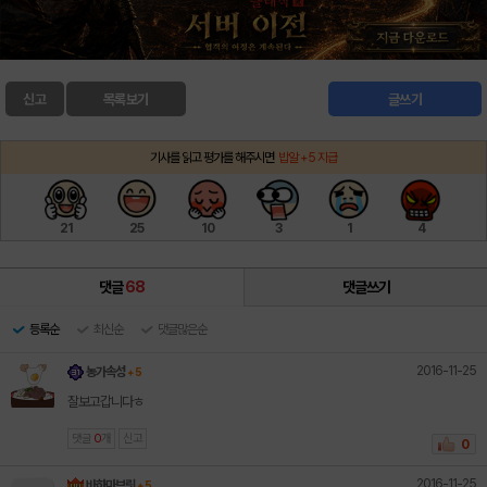
신고
목록보기
글쓰기
기사를 읽고 평가를 해주시면
밥알 +5 지급
21
25
10
3
1
4
댓글
68
댓글쓰기
등록순
최신순
댓글많은순
2016-11-25
농가속성
+ 5
잘보고갑니다ㅎ
댓글
0
개
신고
0
2016-11-25
바하마브릿
+ 5