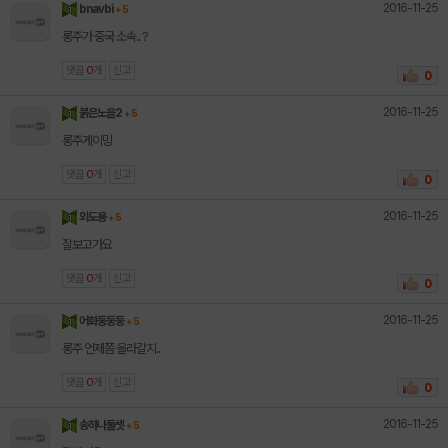
2016-11-25
bnavbi
+ 5
롱주가 중국 소속.. ?
댓글
0
개
신고
0
2016-11-25
붉은노을2
+ 5
롱주게이밍
댓글
0
개
신고
0
2016-11-25
외도용
+ 5
잘보고가요
댓글
0
개
신고
0
2016-11-25
어화둥둥둥
+ 5
롱주 언제쯤 올라갈지..
댓글
0
개
신고
0
2016-11-25
송하나둘셋
+ 5