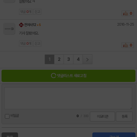
잘봤어요 ㅋ
댓글
0
개
신고
0
2016-11-25
전여사12
+ 5
기사 잘봤어요.
댓글
0
개
신고
0
1
2
3
4
댓글리스트 새로고침
비밀글
0
/
300
이모티콘
등록