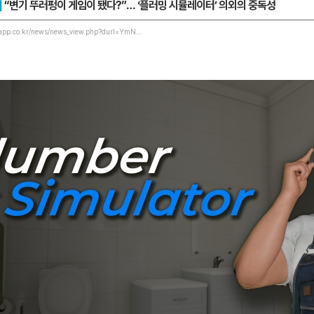
]
“변기 뚜러펑이 게임이 됐다?”… ‘플러밍 시뮬레이터’ 의외의 중독성
app.co.kr/news/news_view.php?durl=YmN...