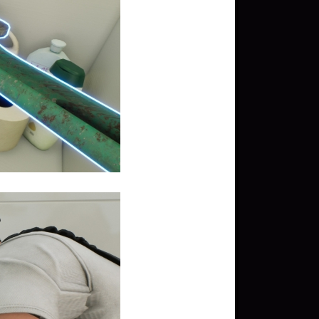
문화상품권 5000원 (추
첨)
100
밥알
문화상품권 10000원
(추첨)
100
밥알
구글 플레이 기프트카드
5,000원 (추첨)
100
밥알