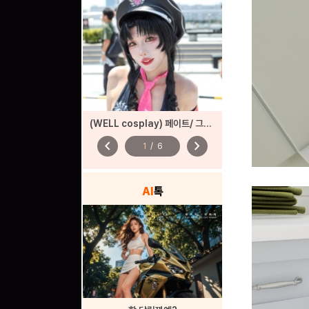
(WELL cosplay) 페이트/ 그랜드 오더
chevron_left
chevron_right
1
/
6
AI
톡