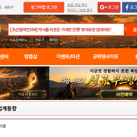
회원 가입 하기
아이디 / 비번 찾기
검
이슈검색어 »
키우기
해적단
임센터
헝앱샵
이벤트/미션
공략팬사이트
업계동향
리앱