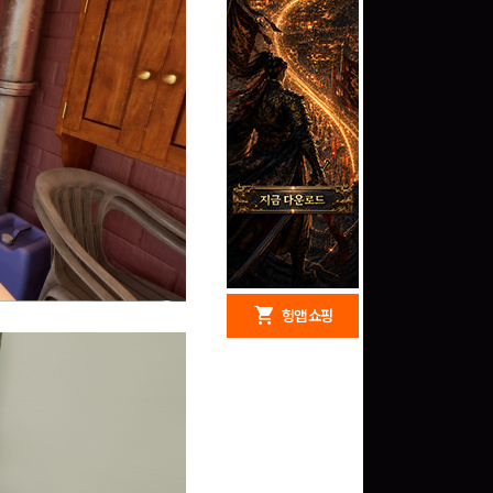
redeem
shopping_cart
헝앱 경품
헝앱 쇼핑
구글 플레이 기프트카드
15,000원 (추첨)
100
밥알