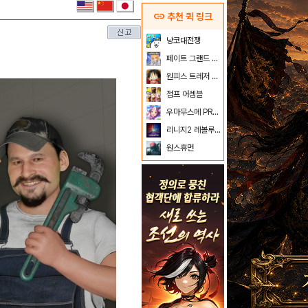
link
추천 퀵 링크
냥코대전쟁
페이트 그랜드 오더
원피스 트레저 크루즈
점프 어셈블
우마무스메 PRETTY DERBY
리니지2 레볼루션
원스휴먼