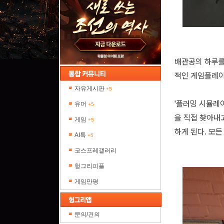
배관공의 하루를 
적인 게임플레이
자유게시판
+5
'플러밍 시뮬레이
유머
+5
을 직접 찾아내
게임
+5
하게 된다. 모
AI톡
+5
코스프레갤러리
헝그리피플
게임만평
문의/건의