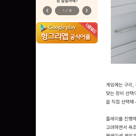
함 달릴까예?
chevron_left
chevron_right
1
/
6
게임에는 구리,
맞는 장비 선택이
을 직접 선택해
플레이를 진행하
고려하면서 욕조
뮬레이션 게임과