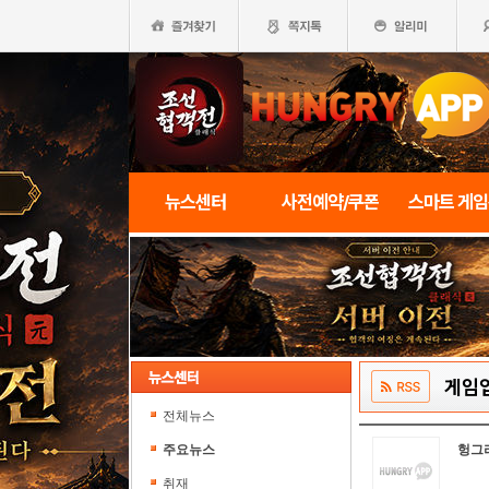
뉴스센터
사전예약/쿠폰
스마트 게
게임
전체뉴스
주요뉴스
헝그
취재