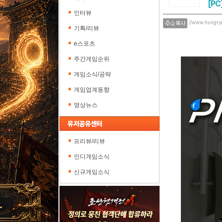
[PC
인터뷰
//www.hungry
기획/리뷰
e스포츠
주간게임순위
게임소식/공략
게임업계동향
영상뉴스
프리뷰/리뷰
인디게임소식
신규게임소식