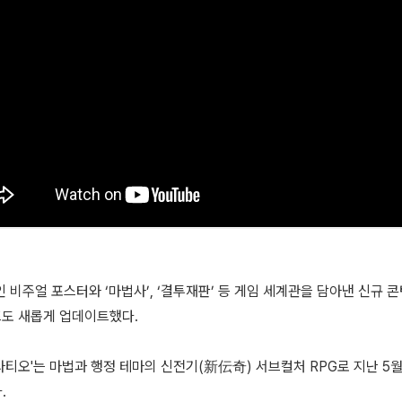
 비주얼 포스터와 ‘마법사’, ‘결투재판’ 등 게임 세계관을 담아낸 신규 
프도 새롭게 업데이트했다.
라티오'는 마법과 행정 테마의 신전기(新伝奇) 서브컬처 RPG로 지난 5월
.