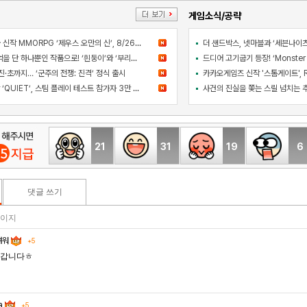
게임소식/공략
컴투스 블록버스터급 신작 MMORPG ‘제우스 오만의 신’, 8/26 출시
아와지섬 여행의 추억을 단 하나뿐인 작품으로! ‘흰둥이’와 ‘부리부리대마왕’의 오리지널 도기 색칠 체험 등장
·초까지… ‘군주의 전쟁: 진격’ 정식 출시
라인게임즈 PC 신작 ‘QUIET’, 스팀 플레이 테스트 참가자 3만 명 돌파
21
31
19
6
댓글 쓰기
 페이지
여워
+5
갑니다ㅎ
ia
+5