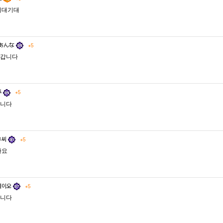
기대기대
あんな
+5
갑니다
투
+5
니다
우씨
+5
가요
테이오
+5
니다