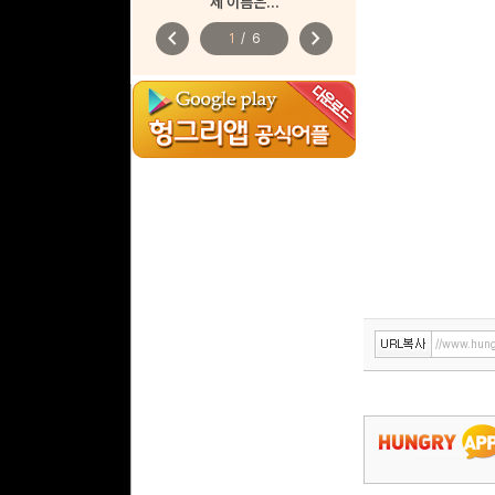
제 이름은...
chevron_left
chevron_right
1
/
6
//www.hung