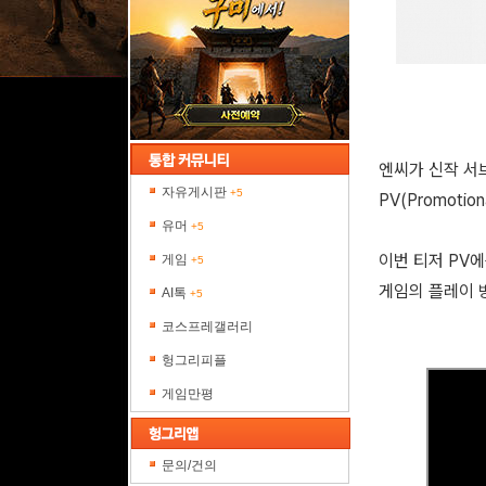
엔씨가 신작 서브
자유게시판
+5
PV(Promotio
유머
+5
이번 티저 PV
게임
+5
게임의 플레이 
AI톡
+5
코스프레갤러리
헝그리피플
게임만평
문의/건의