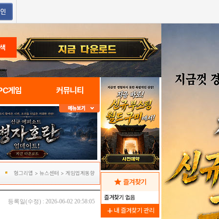
색
PC게임
커뮤니티
헝그리앱
>
뉴스센터
>
게임업계동향
star
즐겨찾기
즐겨찾기 없음
등록일(수정) : 2026-06-02 20:58:05
add
내 즐겨찾기 관리