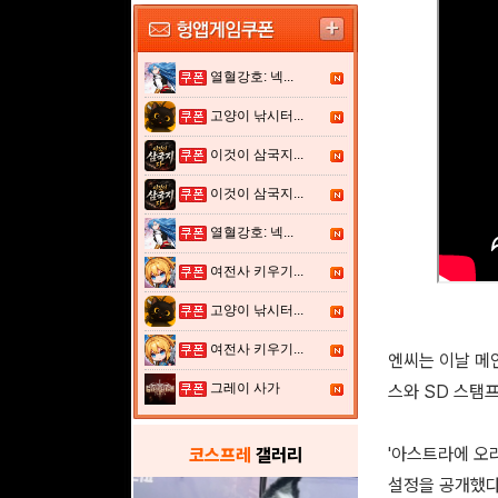
열혈강호: 넥...
고양이 낚시터...
이것이 삼국지...
이것이 삼국지...
열혈강호: 넥...
여전사 키우기...
고양이 낚시터...
여전사 키우기...
엔씨는 이날 메인
그레이 사가
스와 SD 스탬
'아스트라에 오
코스프레
갤러리
설정을 공개했다