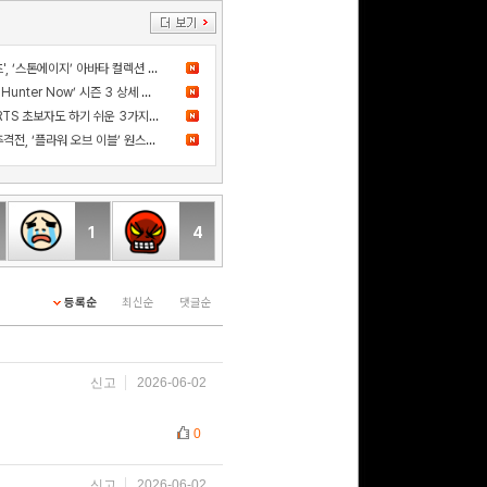
더 샌드박스, 넷마블과 ‘세븐나이츠', ‘스톤에이지’ 아바타 컬렉션 출시
드디어 고기굽기 등장! ‘Monster Hunter Now’ 시즌 3 상세 정보 공개
카카오게임즈 신작 '스톰게이트', RTS 초보자도 하기 쉬운 3가지 이유
사건의 진실을 쫓는 스릴 넘치는 추격전, ‘플라워 오브 이블’ 원스토어 정식 출시!
1
4
등록순
최신순
댓글순
신고
2026-06-02
0
신고
2026-06-02