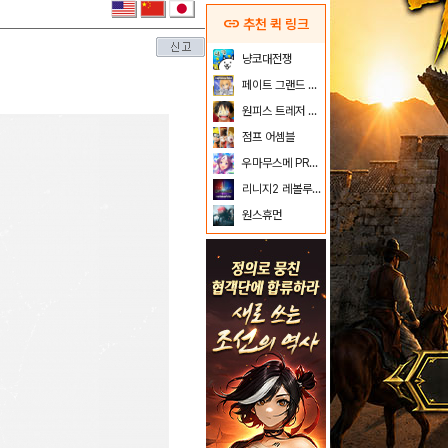
link
추천 퀵 링크
냥코대전쟁
페이트 그랜드 오더
원피스 트레저 크루즈
점프 어셈블
우마무스메 PRETTY DERBY
리니지2 레볼루션
원스휴먼