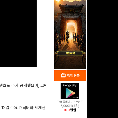
redeem
shopping_cart
헝앱 경품
헝앱 쇼핑
콘텐츠도 추가 공개했으며, 코믹
구글 플레이 기프트카드
5,000원 (추첨)
 12일 주요 캐릭터와 세계관
100
밥알