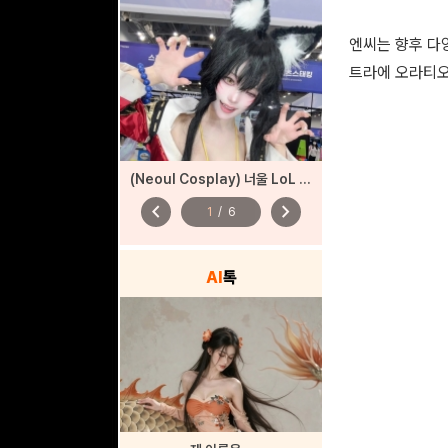
엔씨는 향후 다
트라에 오라티오
(Neoul Cosplay) 너울 LoL 아리 코스프레
chevron_left
chevron_right
1
/
6
AI
톡