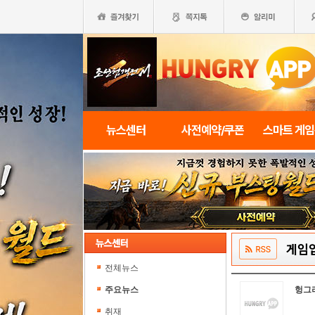
뉴스센터
사전예약/쿠폰
스마트 게
게임
전체뉴스
주요뉴스
헝그
취재