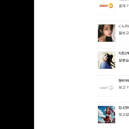
공개 
こんの
잘보고
지존신
잘봤습
형씨아
보고 
집나간
보고갑