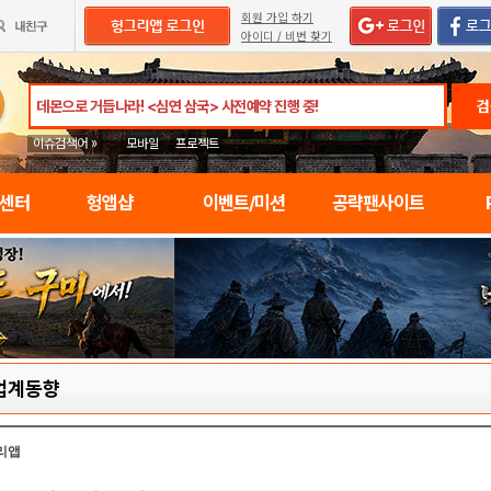
회원 가입 하기
아이디 / 비번 찾기
검
이슈검색어 »
모바일
프로젝트
임센터
헝앱샵
이벤트/미션
공략팬사이트
업계동향
리앱