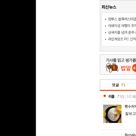
최신뉴스
삼국지를 넘어 춘추·진
댓글
71
리플
71
건 | 1/2
펭수귀
잘보고
Rozel