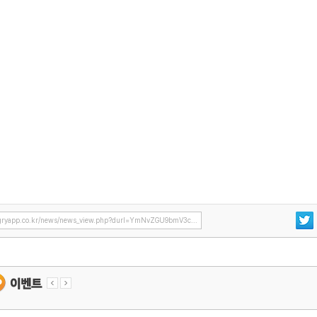
ryapp.co.kr/news/news_view.php?durl=YmNvZGU9bmV3c...