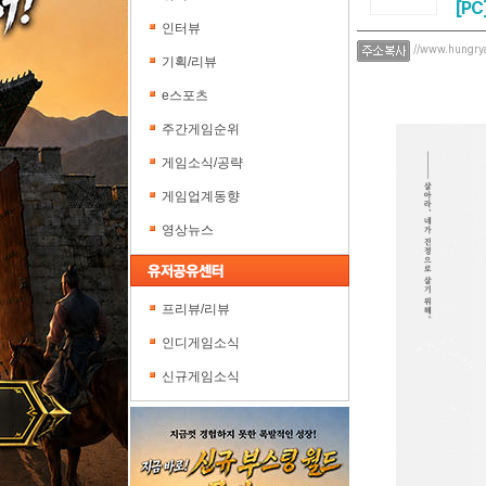
[PC
인터뷰
//www.hungry
기획/리뷰
e스포츠
주간게임순위
게임소식/공략
게임업계동향
영상뉴스
프리뷰/리뷰
인디게임소식
신규게임소식