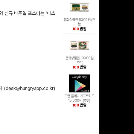
와 신규 비주얼 포스터는 ‘아스
문화상품권 5000원 (추
첨)
100
밥알
문화상품권 10000원
(추첨)
100
밥알
 (
desk@hungryapp.co.kr
)
구글 플레이 기프트카드
15,000원 (추첨)
100
밥알