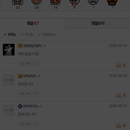
22
28
14
9
1
1
댓글
67
댓글쓰기
등록순
최신순
댓글많은순
2026-06-02
광포한날다람쥐
+ 5
포트 잘보고가요
댓글
0
개
신고
0
2026-06-02
토끼냥냥이
+ 5
보고갑니다
댓글
0
개
신고
0
2026-06-02
와이에이치s
+ 5
잘보고갑니다
댓글
0
개
신고
0