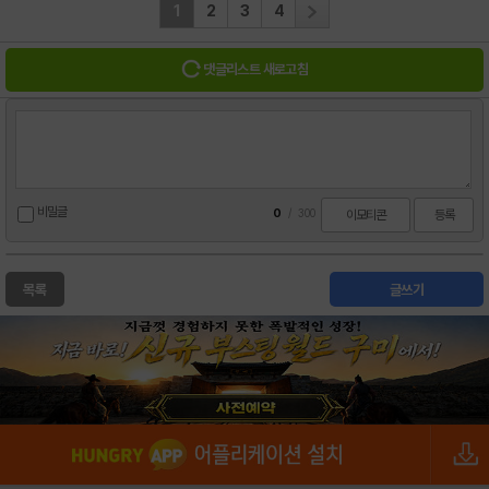
1
2
3
4
댓글리스트 새로고침
비밀글
0
/
300
이모티콘
등록
목록
글쓰기