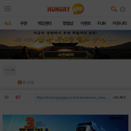
뉴스
쿠폰
게임센터
헝앱샵
이벤트
FUN
커뮤니티
포트리스3 블루, 구글플레이 스토어 인기 1위
달성
헝그리앱
67
https://m.hungryapp.co.kr/news/news_view.php?durl=YmNvZGU9b...
URL복사