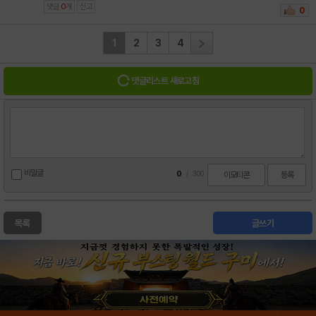
댓글
0
개
신고
0
1
2
3
4
댓글리스트 새로고침
비밀글
0
/
300
이모티콘
등록
목록
글쓰기