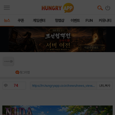
뉴스
쿠폰
게임센터
헝앱샵
이벤트
FUN
커뮤니티
니다온라인, 가정의 달 맞아 ‘소풍 바구니’ 이벤트
진행
헝그리앱
74
https://m.hungryapp.co.kr/news/news_view.php?durl=YmNvZGU9b...
URL복사