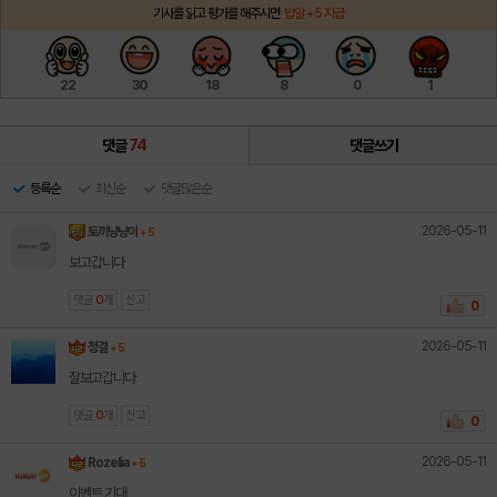
기사를 읽고 평가를 해주시면
밥알 +5 지급
22
30
18
8
0
1
댓글
74
댓글쓰기
등록순
최신순
댓글많은순
2026-05-11
토끼냥냥이
+ 5
보고갑니다
댓글
0
개
신고
0
2026-05-11
청결
+ 5
잘보고갑니다
댓글
0
개
신고
0
2026-05-11
Rozelia
+ 5
이벤트 기대