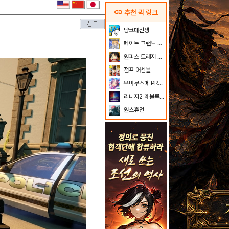
link
추천 퀵 링크
냥코대전쟁
페이트 그랜드 오더
원피스 트레저 크루즈
점프 어셈블
우마무스메 PRETTY DERBY
리니지2 레볼루션
원스휴먼