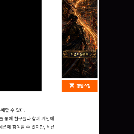
redeem
shopping_cart
헝앱 경품
헝앱 쇼핑
구매할 수 있다.
문화상품권 10000원
를 통해 친구들과 함께 게임에
(추첨)
100
밥알
세션에 참여할 수 있지만, 세션