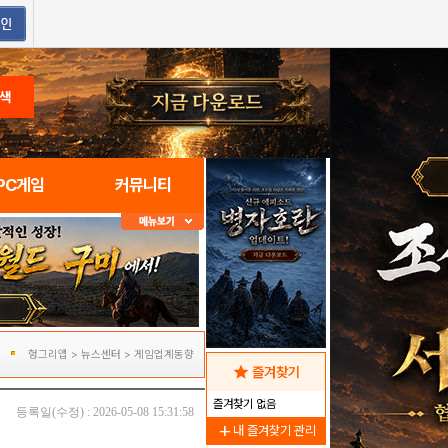
색
PC게임
커뮤니티
헝그리앱
>
뉴스센터
>
게임업계동향
star
즐겨찾기
즐겨찾기 없음
등록일(수정) : 2026-05-08 15:31:58
add
내 즐겨찾기 관리