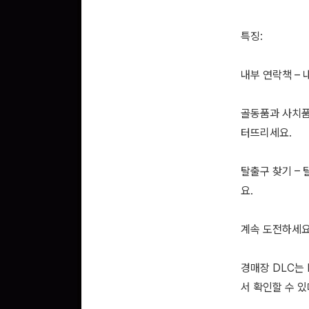
특징:
내부 연락책 –
골동품과 사치품
터뜨리세요.
탈출구 찾기 –
요.
계속 도전하세요
경매장 DLC는
서 확인할 수 있