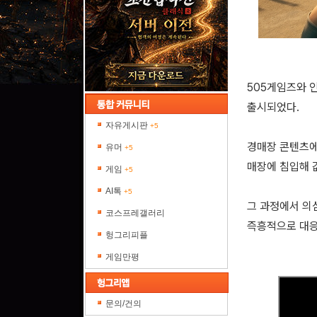
505게임즈와 인
출시되었다.
자유게시판
+5
경매장 콘텐츠에
유머
+5
매장에 침입해 
게임
+5
AI톡
+5
그 과정에서 의
코스프레갤러리
즉흥적으로 대응
헝그리피플
게임만평
문의/건의