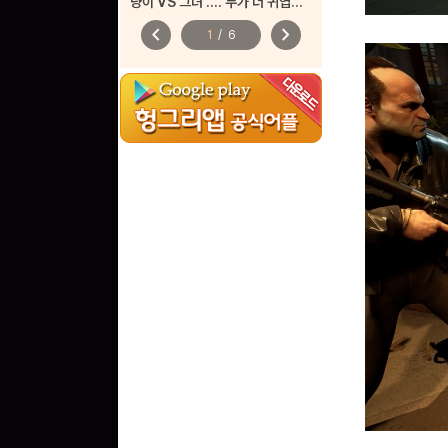
냥이 VS 그녀 .... 누가 더 귀엽나요?
chevron_left
chevron_right
1
/
6