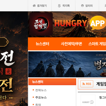
뉴스센터
사전예약/쿠폰
스마트 게
게임
전체뉴스
주요뉴스
헝그
취재