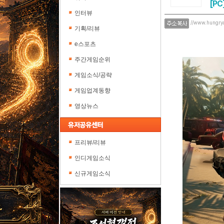
[PC
인터뷰
//www.hungry
기획/리뷰
e스포츠
주간게임순위
게임소식/공략
게임업계동향
영상뉴스
프리뷰/리뷰
인디게임소식
신규게임소식