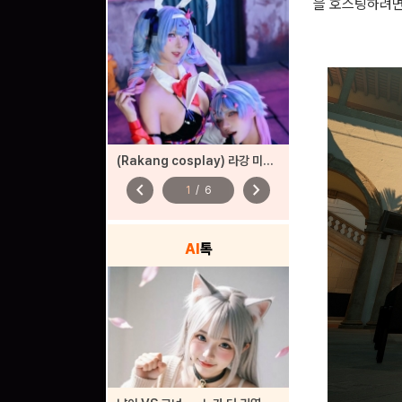
을 호스팅하려면
(Rakang cosplay) 라강 미쿠 코스프레
chevron_left
chevron_right
1
/
6
AI
톡