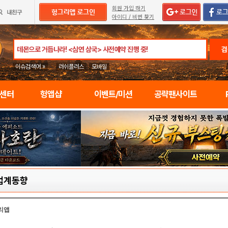
회원 가입 하기
아이디 / 비번 찾기
검
이슈검색어 »
러쉬플러스
모바일
임센터
헝앱샵
이벤트/미션
공략팬사이트
업계동향
리앱