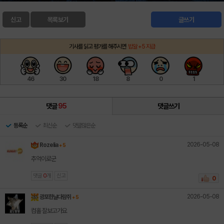
신고
목록보기
글쓰기
기사를 읽고 평가를 해주시면
밥알 +5 지급
46
30
18
8
0
1
댓글
95
댓글쓰기
등록순
최신순
댓글많은순
2026-05-08
Rozelia
+ 5
추억이로군
댓글
0
개
신고
0
2026-05-08
광포한날다람쥐
+ 5
컴홀 잘보고가요