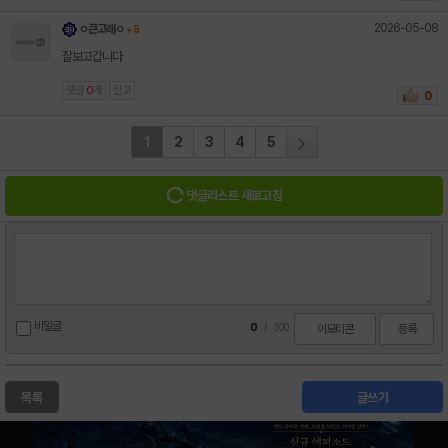
2026-05-08
ㅇ큰고래ㅇ
+ 5
잘보고갑니다
댓글
0
개
신고
0
1
2
3
4
5
댓글리스트 새로고침
비밀글
0
/
300
이모티콘
등록
목록
글쓰기