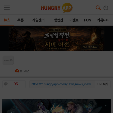
뉴스
쿠폰
게임센터
헝앱샵
이벤트
FUN
커뮤니티
컴투스홀딩스, 명작 액션 RPG ‘제노니아1’ PC 스
팀으로 부활
헝그리앱
95
https://m.hungryapp.co.kr/news/news_view.php?durl=YmNvZGU9b...
URL복사