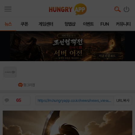
뉴스
쿠폰
게임센터
헝앱샵
이벤트
FUN
커뮤니티
킹넷, ‘열혈강호: 넥스트’ 첫 OST ‘RISE AGAIN’
공개
헝그리앱
65
https://m.hungryapp.co.kr/news/news_view.php?durl=YmNvZGU9b...
URL복사