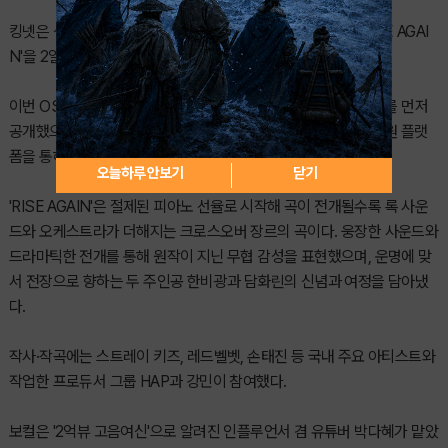
킹넷은 신작 MMORPG '열혈강호: 넥스트'의 첫 번째 OST 'RISE AGAI
N'을 2일 공개했다.
이번 OST는 2일 오전 9시 공식 유튜브 채널을 통해 뮤직비디오를 먼저
공개했으며, 음원은 같은 날 오후 6시 멜론, 지니 등 국내 주요 음원 플랫
폼을 통해 발매된다.
오늘하루 안보기
닫기
'RISE AGAIN'은 절제된 피아노 선율로 시작해 곡이 전개될수록 록 사운
드와 오케스트라가 더해지는 크로스오버 장르의 곡이다. 웅장한 사운드와
드라마틱한 전개를 통해 원작이 지닌 무협 감성을 표현했으며, 운명에 맞
서 전장으로 향하는 두 주인공 한비광과 담화린의 신념과 여정을 담아냈
다.
작사·작곡에는 스트레이 키즈, 레드벨벳, 손태진 등 국내 주요 아티스트와
작업한 프로듀서 그룹 HAP과 강민이 참여했다.
보컬은 '2억뷰 고음여신'으로 알려진 인플루언서 겸 유튜버 박다혜가 맡았