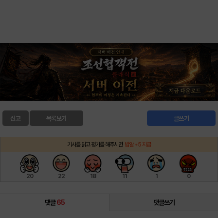
신고
목록보기
글쓰기
기사를 읽고 평가를 해주시면
밥알 +5 지급
20
22
18
11
1
0
댓글
65
댓글쓰기