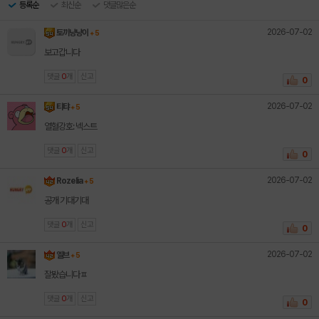
등록순
최신순
댓글많은순
2026-07-02
토끼냥냥이
+ 5
보고갑니다
댓글
0
개
신고
0
2026-07-02
티탸
+ 5
열혈강호: 넥스트
댓글
0
개
신고
0
2026-07-02
Rozelia
+ 5
공개 기대기대
댓글
0
개
신고
0
2026-07-02
엘브
+ 5
잘봤습니다ㅍ
댓글
0
개
신고
0