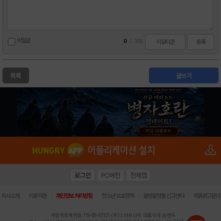
비밀글
0
/
300
이모티콘
등록
목록
글쓰기
로그인
PC버전
전체앱
|
|
|
|
|
회사소개
이용약관
개인정보 처리방침
청소년 보호정책
불법촬영물 신고센터
제휴광고문의
사업자등록번호:119-86-61101 (주)스마트나우 대표이사:송현두