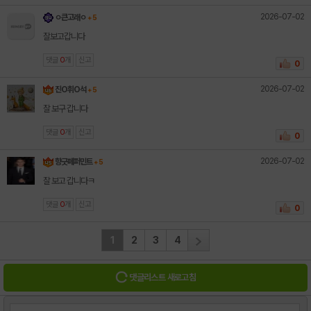
2026-07-02
ㅇ큰고래ㅇ
+ 5
잘보고갑니다
댓글
0
개
신고
0
2026-07-02
진O휘O석
+ 5
잘 보구 갑니다
댓글
0
개
신고
0
2026-07-02
향긋페퍼민트
+ 5
잘 보고 갑니다ㅋ
댓글
0
개
신고
0
1
2
3
4
댓글리스트 새로고침