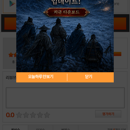
공략 커뮤니티 바로가기
3
5
4
3
2
30
총
명 참여
1
오늘하루 안보기
닫기
리뷰쓰기
0.0
전체
5
개의 리뷰