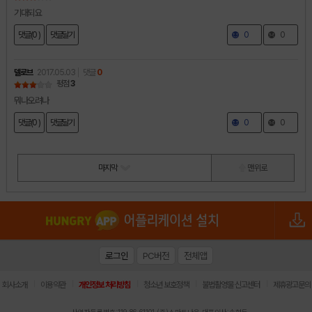
기대되요
댓글(0 )
댓글달기
0
0
델로브
2017.05.03
댓글
0
평점
3
뭐나오려나
댓글(0 )
댓글달기
0
0
마지막
맨 위로
로그인
PC버전
전체앱
|
|
|
|
|
회사소개
이용약관
개인정보 처리방침
청소년 보호정책
불법촬영물 신고센터
제휴광고문의
사업자등록번호:119-86-61101 (주)스마트나우 대표이사:송현두