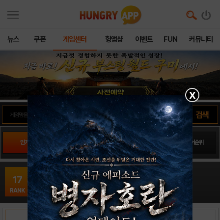
뉴스
쿠폰
게임센터
헝앱샵
이벤트
FUN
커뮤니티
X
인기게임
팬사이트순위
PLAY스토어순위
앱스토어순위
우마무스메 PRETTY DERBY16
17
시뮬레이션 / Cygames
RANK
출시일: 2021-02-24