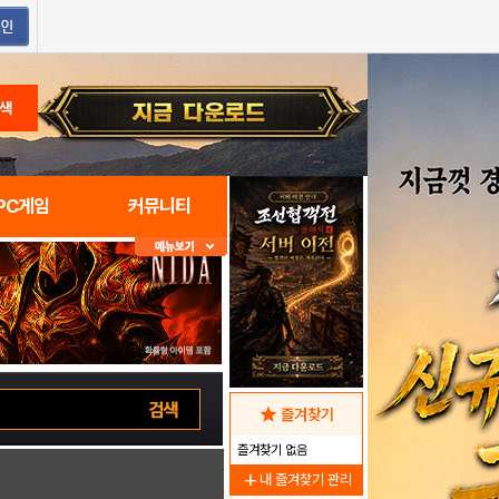
색
PC게임
커뮤니티
star
즐겨찾기
즐겨찾기 없음
add
내 즐겨찾기 관리