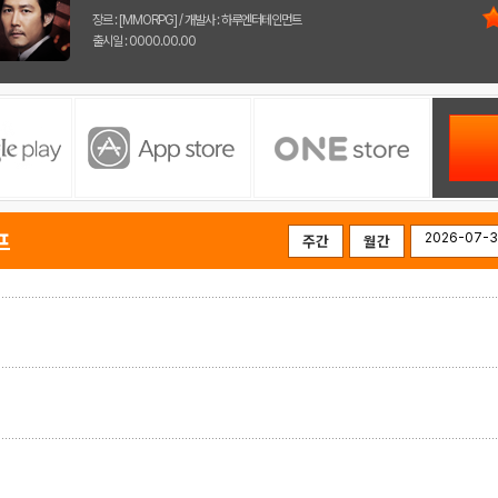
장르 : [MMORPG] / 개발사 : 하루엔터테인먼트
출시일 : 0000.00.00
프
주간
월간