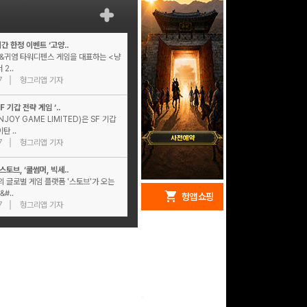
간 한정 이벤트 ‘고양..
&귀염 타워디펜스 게임을 대표하는 <냥
2..
7
헝그리앱 기자
 기갑 전략 게임 ‘..
JOY GAME LIMITED)은 SF 기갑
탄 ..
7
헝그리앱 기자
토브, ‘쿨썸머, 빅세..
 글로벌 게임 플랫폼 '스토브'가 오는
&#..
redeem
shopping_cart
헝앱 경품
헝앱 쇼핑
7
헝그리앱 기자
구글 플레이 기프트카드
5,000원 (추첨)
100
밥알