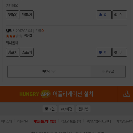
기대되요
댓글(0 )
댓글달기
0
0
델로브
2017.03.04
댓글
0
평점
3
뭐나올까
댓글(0 )
댓글달기
0
0
마지막
맨 위로
로그인
PC버전
전체앱
|
|
|
|
|
회사소개
이용약관
개인정보 처리방침
청소년 보호정책
불법촬영물 신고센터
제휴광고문의
사업자등록번호:119-86-61101 (주)스마트나우 대표이사:송현두