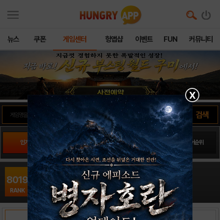
뉴스
쿠폰
게임센터
헝앱샵
이벤트
FUN
커뮤니티
X
인기게임
팬사이트순위
PLAY스토어순위
앱스토어순위
Rainbow Rocket16
8019
아케이드 / Dobsoft Studios
RANK
출시일: 2017-11-14