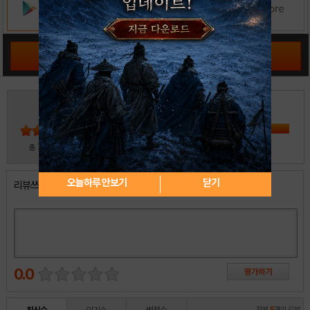
공략 커뮤니티 바로가기
3
5
4
3
2
30
총
명 참여
1
오늘하루 안보기
닫기
리뷰쓰기
0.0
전체
5
개의 리뷰