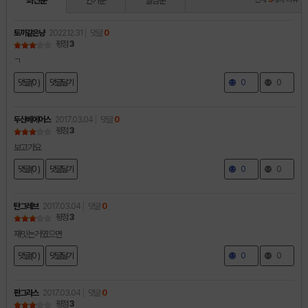
최신순
인기순
별점순
토끼같은냥
2022.12.31
댓글
0
평점
3
ㄱ
댓글(0 )
댓글달기
0
0
두산베에어스
2017.03.04
댓글
0
평점
3
보고가요
댓글(0 )
댓글달기
0
0
탄그레브
2017.03.04
댓글
0
평점
3
재밋는거였으면
댓글(0 )
댓글달기
0
0
판그라스
2017.03.04
댓글
0
평점
3