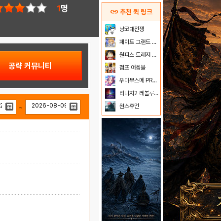
1
명
link
추천 퀵 링크
냥코대전쟁
페이트 그랜드 오더
원피스 트레저 크루즈
공략 커뮤니티
점프 어셈블
우마무스메 PRETTY DERBY
리니지2 레볼루션
원스휴먼
~