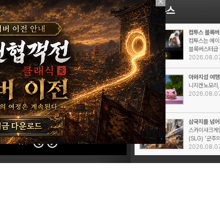
컴투스 블록버
컴투스는 에이
블록버스터급 신
2026.08.0
아와지섬 여행의
니지겐노모리, 
2026.08.0
삼국지를 넘어 
스카이샤크게임
(SLG) '군주의
1
/1
2026.08.0