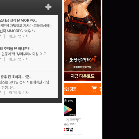
스터급 신작 MMORPG..
버튼이 개발하고 자사가 퍼블리싱하는
작 MMORPG ‘제우스:..
7
헝그리앱 기자
 추억을 단 하나뿐인 ..
'흰둥이'와 '부리부리대마왕'의 오..
7
헝그리앱 기자
춘추·진·초까지… ‘군..
즈는 모바일 전략 시뮬레이션 게임
 전쟁: 진..
redeem
shopping_cart
헝앱 경품
헝앱 쇼핑
7
헝그리앱 기자
구글 플레이 기프트카드
5,000원 (추첨)
100
밥알