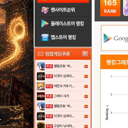
165
RANK
랭킹그래
열혈강호: 넥...
이것이 삼국지...
1
여전사 키우기...
2
그레이 사가
열혈강호: 넥...
Ranking →
3
이것이 삼국지...
고양이 낚시터...