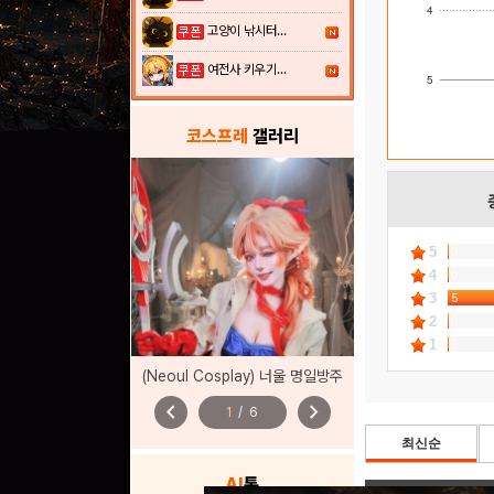
4
고양이 낚시터...
여전사 키우기...
5
코스프레
갤러리
5
0
4
0
3
5
2
0
1
0
(Neoul Cosplay) 너울 명일방주
chevron_left
chevron_right
1
/
6
최신순
AI
톡