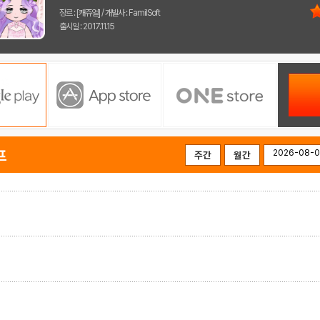
장르 : [캐쥬얼] / 개발사 : FamilSoft
출시일 : 2017.11.15
프
주간
월간