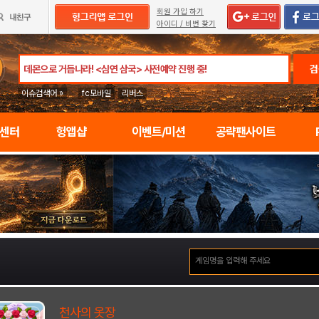
회원 가입 하기
아이디 / 비번 찾기
검
이슈검색어 »
fc모바일
리버스
임센터
헝앱샵
이벤트/미션
공략팬사이트
천사의 옷장