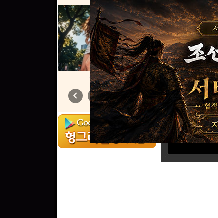
함 달릴까예?
chevron_left
chevron_right
1
/
6