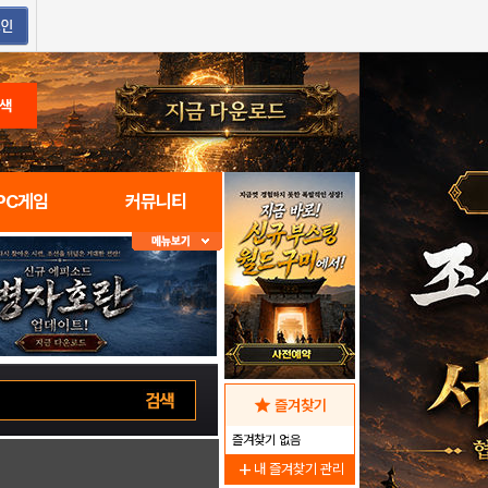
색
PC게임
커뮤니티
star
즐겨찾기
즐겨찾기 없음
add
내 즐겨찾기 관리