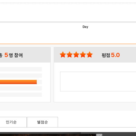
Day
5
5.0
총
명 참여
평점
인기순
별점순