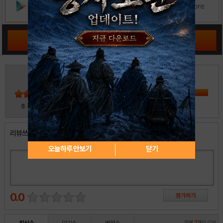
공략 커뮤니티 바로가기
3
5
4
3
2
30
총
명 참여
1
리뷰쓰기
오늘하루 안보기
닫기
0.0
전체
7
개의 리뷰