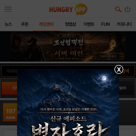
뉴스
쿠폰
게임센터
헝앱샵
이벤트
FUN
커뮤니티
X
인기게임
팬사이트순위
PLAY스토어순위
앱스토어순위
가르쳐줘! 코딩 소녀16
197
시뮬레이션 / EG Factory
RANK
출시일: 2016-09-02