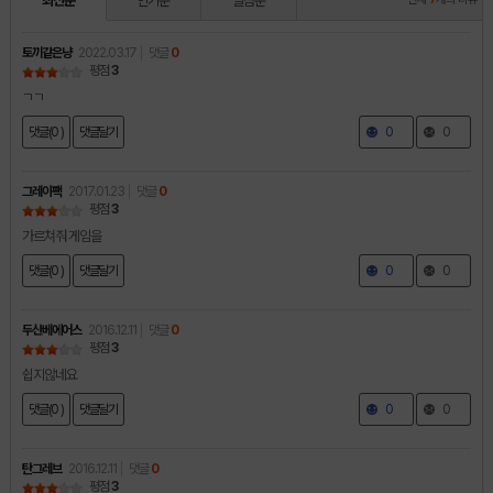
최신순
인기순
별점순
토끼같은냥
2022.03.17
댓글
0
평점
3
ㄱㄱ
댓글(0 )
댓글달기
0
0
그레이팩
2017.01.23
댓글
0
평점
3
가르쳐줘 게임을
댓글(0 )
댓글달기
0
0
두산베에어스
2016.12.11
댓글
0
평점
3
쉽지않네요
댓글(0 )
댓글달기
0
0
탄그레브
2016.12.11
댓글
0
평점
3