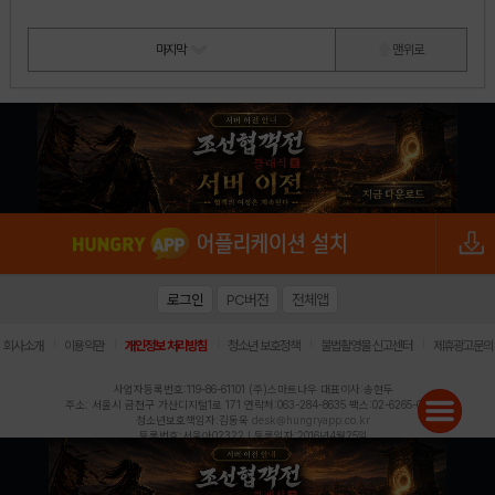
마지막
맨 위로
로그인
PC버전
전체앱
|
|
|
|
|
회사소개
이용약관
개인정보 처리방침
청소년 보호정책
불법촬영물 신고센터
제휴광고문의
사업자등록번호:119-86-61101 (주)스마트나우 대표이사:송현두
주소: 서울시 금천구 가산디지털1로 171 연락처:063-284-8635 팩스:02-6265-0377
청소년보호책임자:김동욱
desk@hungryapp.co.kr
등록번호:서울아02322 | 등록일자:2016년4월25일
발행인:(주)스마트나우 송현두 | 편집인:김동욱
헝그리앱의 콘텐츠 및 기사는 저작권법의 보호를 받으므로, 무단 전재, 복사, 배포 등을 금합니다.