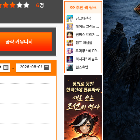
6
명
link
추천 퀵 링크
냥코대전쟁
페이트 그랜드 오더
원피스 트레저 크루즈
공략 커뮤니티
점프 어셈블
우마무스메 PRETTY DERBY
리니지2 레볼루션
원스휴먼
~