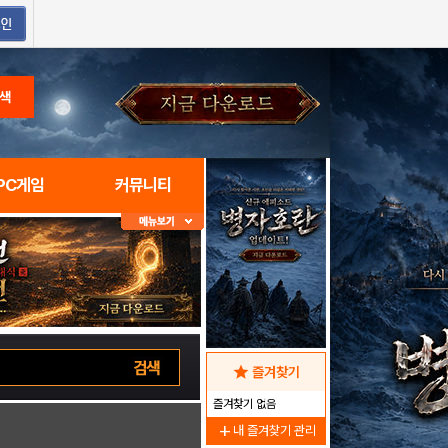
색
PC게임
커뮤니티
star
즐겨찾기
즐겨찾기 없음
add
내 즐겨찾기 관리