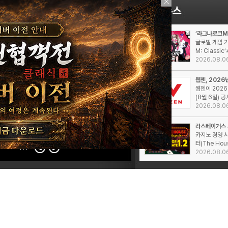
’라그나로크M: C
글로벌 게임 
M: Classic
2026.08.0
웹젠, 2026
웹젠이 202
(8월 6일) 공
2026.08.0
라스베이거스 시
카지노 경영 
터(The Hous
1
/1
2026.08.0