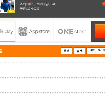
장르 : [아케이드] / 개발사 : BigAirSoft
출시일 : 2016.02.16
프
주간
월간