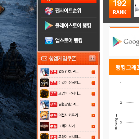
192
RANK
랭킹그래
열혈강호: 넥...
이것이 삼국지...
1
고양이 낚시터...
2
열혈강호: 넥...
여전사 키우기...
Ranking →
3
그레이 사가
고양이 낚시터...