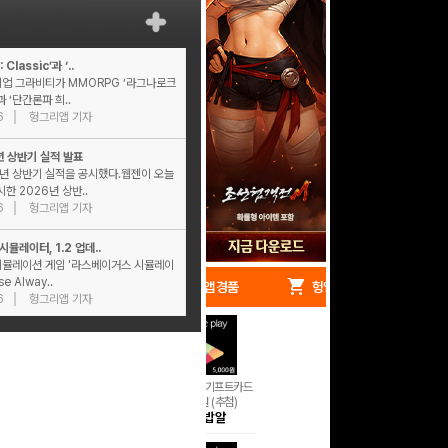
lassic’과 ‘..
기업 그라비티가 MMORPG ‘라그나로크
’과 ‘단간론파 희..
6
헝그리앱 기자
년 상반기 실적 발표
6년 상반기 실적을 공시했다.웹젠이 오늘
시한 2026년 상반..
6
헝그리앱 기자
뮬레이터, 1.2 업데..
시뮬레이션 게임 '라스베이거스 시뮬레이
e Alway..
redeem
shopping_cart
헝앱 경품
헝앱 쇼핑
6
헝그리앱 기자
구글 플레이 기프트카드
5,000원 (추첨)
100
밥알