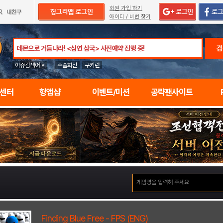
회원 가입 하기
아이디 / 비번 찾기
검
이슈검색어 »
주술회전
쿠키런
임센터
헝앱샵
이벤트/미션
공략팬사이트
Finding Blue Free - FPS (ENG)