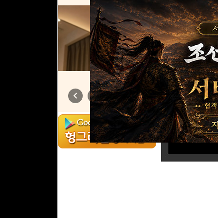
머하셈?
chevron_left
chevron_right
1
/
6