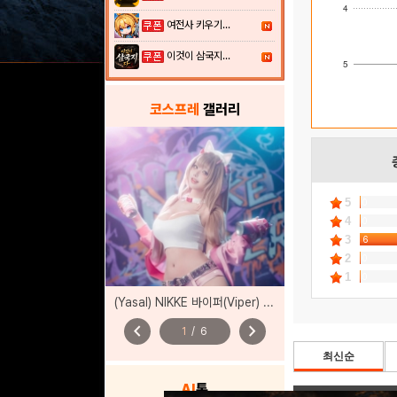
4
여전사 키우기...
이것이 삼국지...
5
코스프레
갤러리
5
0
4
0
3
6
2
0
1
0
(Yasal) NIKKE 바이퍼(Viper) – 펑키 스트리트
chevron_left
chevron_right
1
/
6
최신순
AI
톡