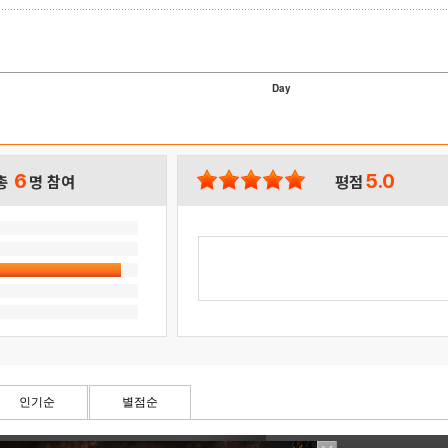
Day
6
5.0
총
명 참여
평점
인기순
별점순