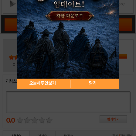
공략 커뮤니티 바로가기
3
5
4
3
2
30
총
명 참여
1
리뷰쓰기
오늘하루 안보기
닫기
0.0
전체
5
개의 리뷰