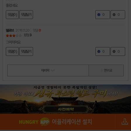
풀렸네요
댓글(0 )
댓글달기
0
0
델로브
2016.11.20
댓글
0
평점
3
그럭저럭요
댓글(0 )
댓글달기
0
0
마지막
맨 위로