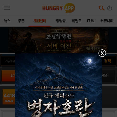
뉴스
쿠폰
게임센터
헝앱샵
이벤트
FUN
커뮤니티
X
인기게임
팬사이트순위
PLAY스토어순위
앱스토어순위
헬로히어로216
4418
RPG / 핀콘
RANK
출시일: 0000-00-00