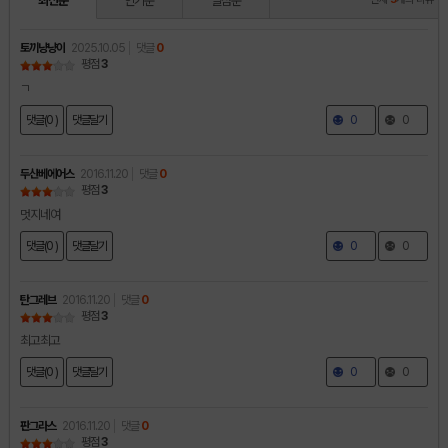
최신순
인기순
별점순
토끼냥냥이
2025.10.05
댓글
0
평점
3
ㄱ
댓글(0 )
댓글달기
0
0
두산베에어스
2016.11.20
댓글
0
평점
3
멋지네여
댓글(0 )
댓글달기
0
0
탄그레브
2016.11.20
댓글
0
평점
3
최고최고
댓글(0 )
댓글달기
0
0
판그라스
2016.11.20
댓글
0
평점
3