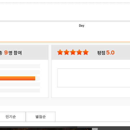
Day
9
5.0
총
명 참여
평점
인기순
별점순