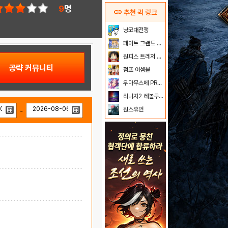
9
명
link
추천 퀵 링크
냥코대전쟁
페이트 그랜드 오더
원피스 트레저 크루즈
공략 커뮤니티
점프 어셈블
우마무스메 PRETTY DERBY
리니지2 레볼루션
원스휴먼
~