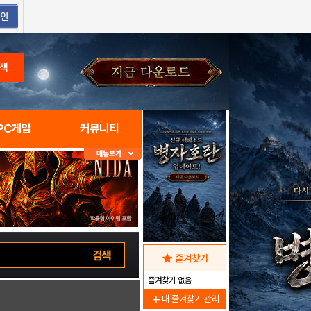
색
PC게임
커뮤니티
star
즐겨찾기
즐겨찾기 없음
add
내 즐겨찾기 관리