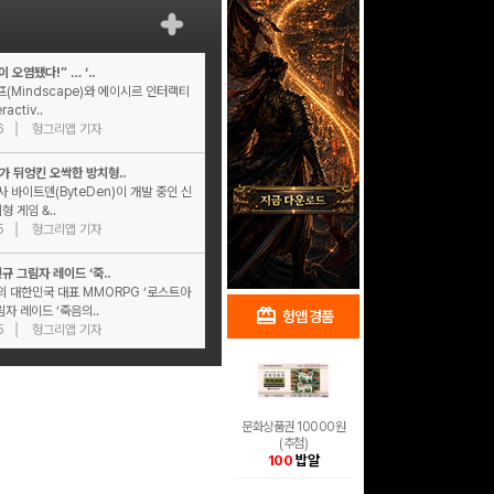
 오염됐다!” … ‘..
(Mindscape)와 에이시르 인터랙티
ractiv..
6
헝그리앱 기자
가 뒤엉킨 오싹한 방치형..
사 바이트덴(ByteDen)​이 개발 중인 신
형 게임 &..
5
헝그리앱 기자
규 그림자 레이드 ‘죽..
 대한민국 대표 MMORPG ‘로스트아
림자 레이드 ‘죽음의..
redeem
shopping_cart
헝앱 경품
헝앱 쇼핑
5
헝그리앱 기자
문화상품권 10000원
(추첨)
100
밥알