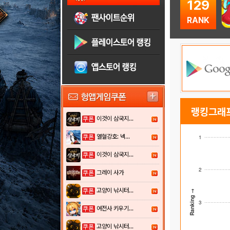
129
RANK
랭킹그래
이것이 삼국지...
열혈강호: 넥...
1
이것이 삼국지...
2
그레이 사가
고양이 낚시터...
Ranking →
3
여전사 키우기...
고양이 낚시터...