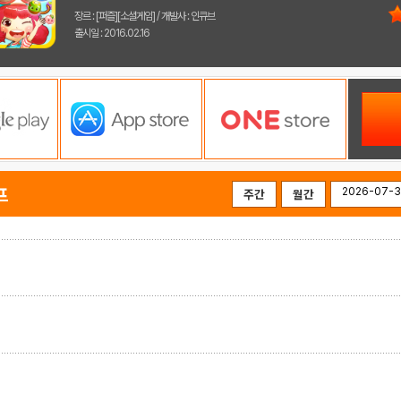
장르 : [퍼즐][소셜게임] / 개발사 : 인큐브
출시일 : 2016.02.16
프
주간
월간