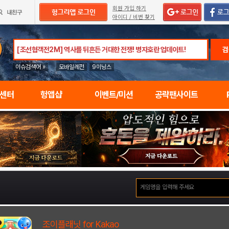
회원 가입 하기
아이디 / 비번 찾기
검
이슈검색어 »
모바일레전
9이닝스
임센터
헝앱샵
이벤트/미션
공략팬사이트
조이플래닛 for Kakao