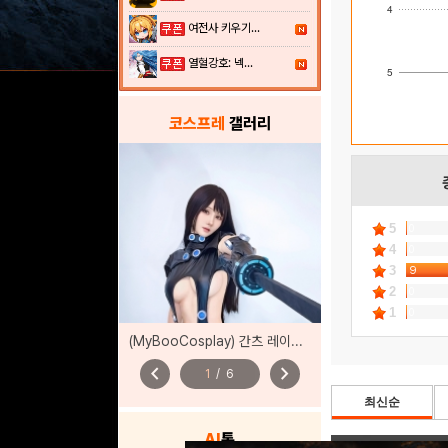
4
여전사 키우기...
열혈강호: 넥...
5
코스프레
갤러리
5
0
4
0
3
9
2
0
1
0
(MyBooCosplay) 간츠 레이카 코스프레
chevron_left
chevron_right
1
/
6
최신순
AI
톡