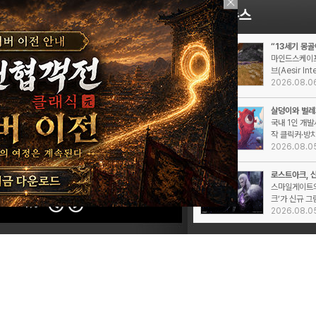
“13세기 몽골이
마인드스케이프
브(Aesir Inte
2026.08.0
살덩이와 벌레
국내 1인 개발
작 클릭커·방치
2026.08.0
로스트아크, 신
스마일게이트의
크’가 신규 그
1
/5
2026.08.0