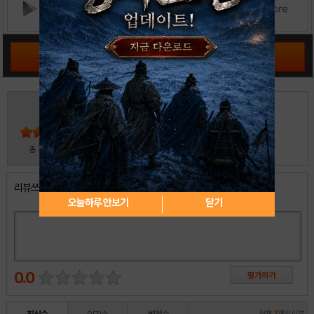
공략 커뮤니티 바로가기
4
5
4
3
2
30
총
명 참여
1
리뷰쓰기
오늘하루 안보기
닫기
0.0
전체
7
개의 리뷰