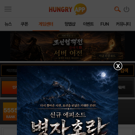
뉴스
쿠폰
게임센터
헝앱샵
이벤트
FUN
커뮤니티
X
인기게임
팬사이트순위
PLAY스토어순위
앱스토어순위
라프16
5555
RPG / 유니아나
RANK
출시일: 0000-00-00