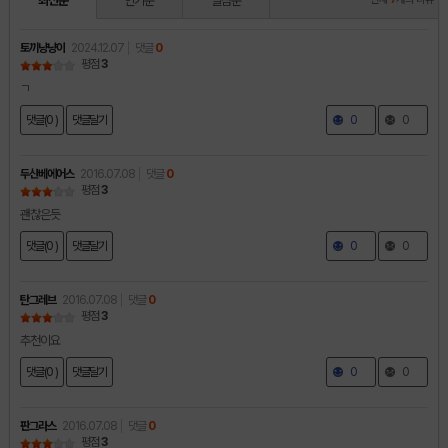
최신순
인기순
별점순
토끼냥냥이
2024.12.07
댓글
0
평점
3
ㄱ
댓글(0 )
댓글달기
0
0
두산베에어스
2016.07.08
댓글
0
평점
3
괜찮은듯
댓글(0 )
댓글달기
0
0
탄그레브
2016.07.08
댓글
0
평점
3
추천이요
댓글(0 )
댓글달기
0
0
판그라스
2016.07.08
댓글
0
평점
3