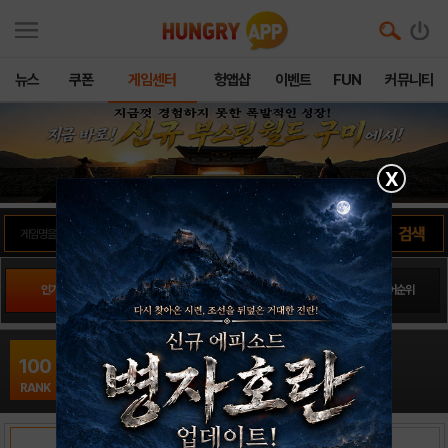
뉴스
쿠폰
게임센터
헝앱샵
이벤트
FUN
커뮤니티
X
인기게임
팬사이트순위
PLAY스토어순위
앱스토어순위
냥냥 시노비16
100
캐쥬얼 / CookApps
RANK
출시일: 0000-00-00