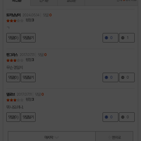
최신순
인기순
별점순
토끼냥냥이
2024.05.14
댓글
0
평점
3
ㄱ
댓글(0 )
댓글달기
0
1
판그라스
2017.07.11
댓글
0
평점
3
무슨 겜일지
댓글(0 )
댓글달기
0
0
델로브
2017.07.11
댓글
0
평점
3
뭐 나오려나.
댓글(0 )
댓글달기
0
0
마지막
맨 위로