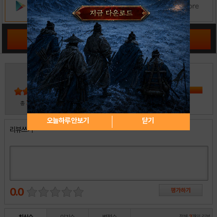
공략 커뮤니티 바로가기
3
5
4
3
2
30
총
명 참여
1
오늘하루 안보기
닫기
리뷰쓰기
0.0
전체
3
개의 리뷰