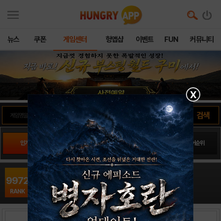
뉴스
쿠폰
게임센터
헝앱샵
이벤트
FUN
커뮤니티
X
인기게임
팬사이트순위
PLAY스토어순위
앱스토어순위
조조 키우기 : 방치형 RPG16
9972
시뮬레이션/RPG / nostellar
RANK
출시일: 0000-00-00