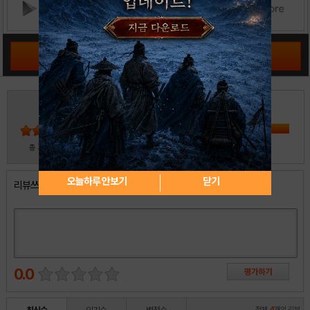
공략 커뮤니티 바로가기
3
5
4
3
2
30
총
명 참여
1
오늘하루 안보기
닫기
리뷰쓰기
0.0
전체
4
개의 리뷰