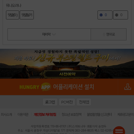
뭐나오려나
댓글(0 )
댓글달기
0
0
마지막
맨 위로
로그인
PC버전
전체앱
|
|
|
|
|
회사소개
이용약관
개인정보 처리방침
청소년 보호정책
불법촬영물 신고센터
제휴광고문의
사업자등록번호:119-86-61101 (주)스마트나우 대표이사:송현두
주소: 서울시 금천구 가산디지털1로 171 연락처:063-284-8635 팩스:02-6265-0377