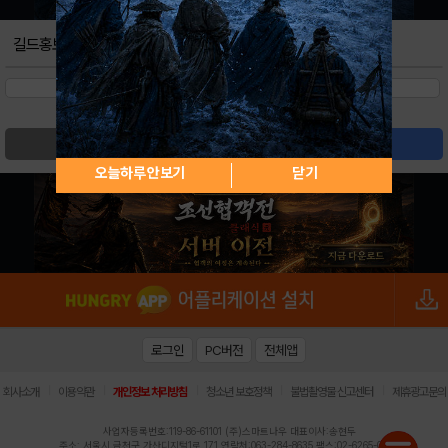
길드홍보
검색
글쓰기
오늘하루 안보기
닫기
로그인
PC버전
전체앱
|
|
|
|
|
회사소개
이용약관
개인정보 처리방침
청소년 보호정책
불법촬영물 신고센터
제휴광고문의
사업자등록번호:119-86-61101 (주)스마트나우 대표이사:송현두
주소: 서울시 금천구 가산디지털1로 171 연락처:063-284-8635 팩스:02-6265-0377