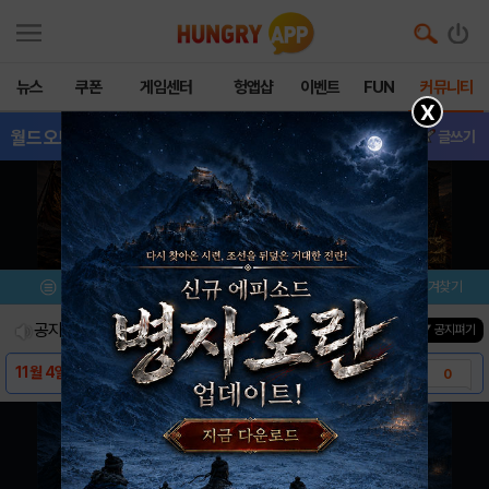
뉴스
쿠폰
게임센터
헝앱샵
이벤트
FUN
커뮤니티
X
월드오브워크래프트
- 길드홍보
글쓰기
메뉴
이벤트/미션
이벤트
즐겨찾기
공지사항
진행중인 이벤트
0
건
▼ 공지펴기
11월 4일과 5일, 블리즈컨 2016이 열립..
0
애완동물 대전 보너스 이벤트가 시작됩니다!
0