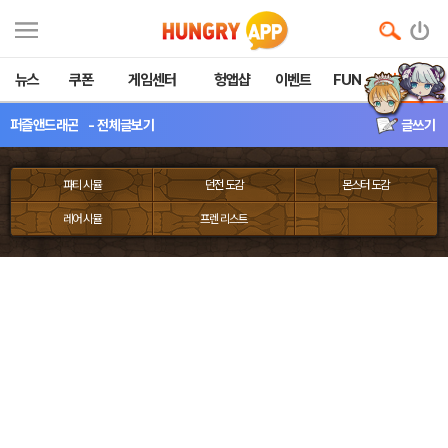
뉴스
쿠폰
게임센터
헝앱샵
이벤트
FUN
커뮤니티
퍼즐앤드래곤
- 전체글보기
글쓰기
파티 시뮬
던전 도감
몬스터 도감
레어 시뮬
프렌 리스트