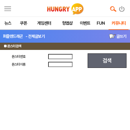
뉴스
쿠폰
게임센터
헝앱샵
이벤트
FUN
커뮤니티
퍼즐앤드래곤
- 전체글보기
글쓰기
■ 몬스터 검색
몬스터 번호
검색
몬스터 이름