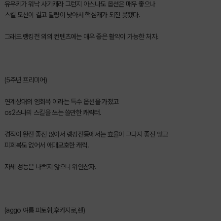
유우키가 워낙 사기캐라 그런지 아스나도 옵션은 매우 좋으나
스킬 모션이 길고 딜량이 낮아서 핵심캐가 되진 못했다.
그래도 랭킹전 외의 컨텐츠에는 매우 좋은 활약이 가능한 처자.
(5주년 프리미어)
연계상대의 엠회복 이라는 특수 옵션을 가졌고
os2스나의 스킬을 쓰는 쓸만한 캐릭터.
경직이 완전 좋진 않아서 랭킹전등에서는 효율이 그다지 좋진 않고
피회복도 없어서 애매모호한 캐릭.
자체 성능은 나쁘지 않으니 위안삼자.
(aggo 여름 피토휘,후카지로,렌)