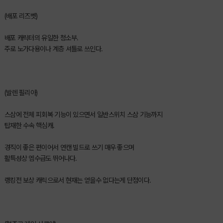
(배포 리즈벳)
배포 캐릭터의 유일한 청소부.
주로 노가다용이나 계층 셔틀로 쓰인다.
(발렌 필리아)
스삼에 전체 피회복 기능이 있으면서 일반스위치 스삼 기능까지
탑재한 수속 핵심캐.
경직이 좋은 편이어서 연캔 빌드로 쓰기 매우 좋으며
활특성상 엠수급도 뛰어나다.
랭킹전 보상 캐릭으로서 현재는 얻을수 없다는게 단점이다.