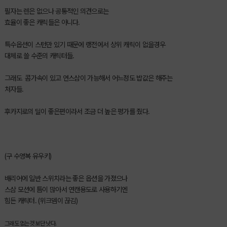
필자는 렌은 없으나 공통적인 의견으로는
효율이 좋은 캐릭들은 아니다.
특수옵션이 스턴만 있기 때문에 랭전에서 상위 캐릭이 없을경우
대체로 쓸 수준의 캐릭터들.
그래도 콤가속이 있고 연스삼이 가능해서 어느정도 밥값은 해주는
처자들.
후카지로의 딜이 좋은편이라서 조금 더 높은 평가를 줬다.
(구 수영복 유우키)
배리어에 일반 스위치라는 좋은 옵션을 가졌으나
스삼 모션에 틈이 많아서 연캔용도로 사용하기엔
힘든 캐릭터. (위크뎀이 끊김)
그래도 없는것 보단 낫다.