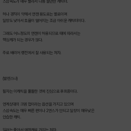
스삼속도가 매우 빨라서 나름 쓸만한 캐릭터.
허나 경직이 약해서 연캔 용도로는 별로이며
딜량도 낮아서 효율이 떨어지는 조금 아쉬운 캐릭터이다.
그래도 어느정도의 연캔이 허용되므로 때에 따라서는
핵심캐가 되는 경우가 많다.
주로 배리어 랭전에서 잘 사용되는 처자.
(발렌스나)
필자는 이캐릭을 풀돌한 것에 진심으로 후회중이다.
연계상대의 크뎀 업이라는 옵션을 가지고 있으며
스삼속도는 매우 빠른 편이나 2연스가 안되고 딜량이 매우낮은
안습한 캐릭.
일러는 좋아서 애정캐로 가지는 처자.