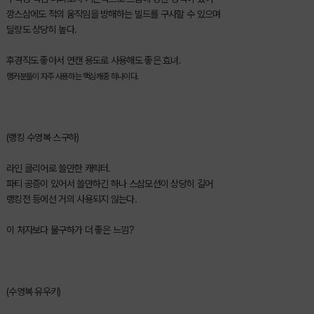
깡스삼에도 적의 움직임을 방해하는 빌드를 구사할 수 있으며
딜량도 상당히 높다.
후경직도 좋아서 연캔 용도로 사용해도 좋은 효녀.
랭커분들이 자주 사용하는 핵심캐중 하나이다.
(랭킹 수영복 스구하)
라인 클리어로 쓸만한 캐릭터.
파티 공증이 있어서 쓸만하긴 하나 스삼모션이 상당히 길어
랭킹전 등에선 거의 사용되지 않는다.
이 처자보다 물구하가 더 좋은 느낌?
(수영복 유우키)