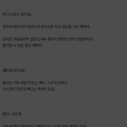
(라그나로크 유지오)
방깎에 배리어가 달렸으며 유지오중 최고 성능을 가진 캐릭터.
일러도 역대급이며 딜량도 매우 좋아서 랭킹전 등의 컨텐츠에서
활약할 수 있는 좋은 캐릭터.
(콜라보 유지오)
필자는 거의 써본적 없는 캐릭. 그냥 무난하다.
소비엠이 적은것 빼고는 특색이 없음.
(밴드 시리카)
수속성 핵심 버퍼로서 기본적으로 스삼에 강한 경직이 있어