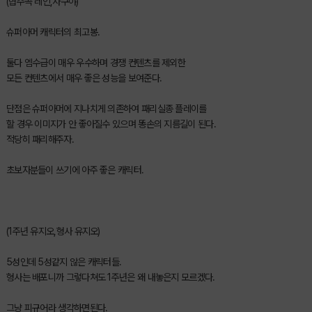
(협주곡 레인,사쿠야)
슈퍼아머 캐릭터의 최고봉.
둘다 엠수급이 매우 우수하며 경쟁 컨텐츠를 제외한
모든 컨텐츠에서 매우 좋은 성능을 보여준다.
단점은 슈퍼아머에 지나치게 의존하여 패리실종 플레이를
할 경우 이미지가 안 좋아질수 있으며 똥손의 지름길이 된다.
적당히 패리해주자.
초보자분들이 쓰기에 아주 좋은 캐릭터.
(1주년 유지오,형사 유지오)
5성인데 5성같지 않은 캐릭터들.
형사는 배포니까 그렇다쳐도 1주년은 왜 내놓은지 모르겠다.
그냥 피규어라 생각하면된다.