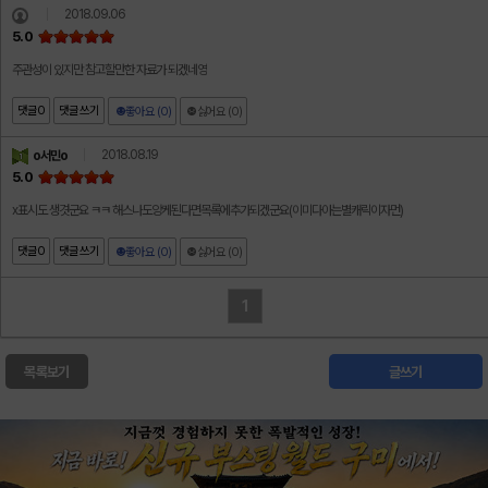
2018.09.06
5.0
주관성이 있지만 참고할만한 자료가 되겠네영
댓글
0
댓글 쓰기
좋아요 (0)
싫어요 (0)
2018.08.19
o서민o
5.0
x표시도 생겻군요 ㅋㅋ 해스나도앙케된다면목록에추가되겠군요(이미다아는별캐릭이자먼)
댓글
0
댓글 쓰기
좋아요 (0)
싫어요 (0)
1
목록보기
글쓰기