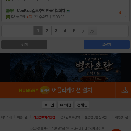
갤러리
CooKiss 길드 추억 만들기 2회차
4
루시☆쿠키s
+10
조회수:457
| 21.08.08
1
2
3
4
5
검색
글쓰기
로그인
PC버전
전체앱
|
|
|
|
|
회사소개
이용약관
개인정보 처리방침
청소년 보호정책
불법촬영물 신고센터
제휴광고문의
사업자등록번호:119-86-61101 (주)스마트나우 대표이사:송현두