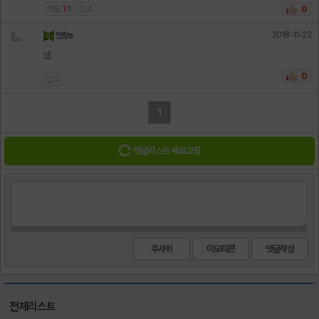
댓글
1
개
신고
0
2018-11-23
안창s
넵
0
신고
1
댓글리스트 새로고침
주사위
이모티콘
전체리스트