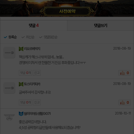
댓글
4
댓글쓰기
등록순
최신순
댓글많은순
2018-08-19
리오르베박지
핵심캐가 해스나 밖에 없네... 눙물...
경쟁에 미쳐서 렌 한돌한 거 진심 후회중입니다 ㅠㅜ
댓글
0
개
신고
0
2018-08-19
토스티키타카
글써주셔서 감사합니다.!
댓글
0
개
신고
0
2018-10-11
발러의마듀생활GG7I
좋은공략감사합니다.
4,5성 공략정리글만들때 사용해도되겠습니까?