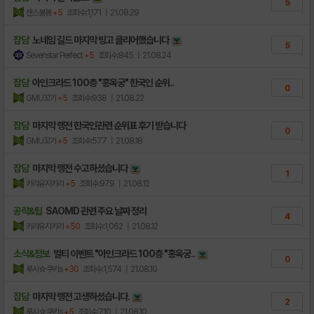
5
센스봉봉
+5
조회수:1,171
| 21.08.29
잡담
노네임 길드 마지막 빙고 클리어했습니다
5
Sevenstar Perfect
+5
조회수:845
| 21.08.24
잡담
아인크라드 100층 "홍옥궁" 한국인 순위..
0
GMU꼬기
+5
조회수:938
| 21.08.22
잡담
마지막 랭전 한국인관련 순위표 후기 받습니다
0
GMU꼬기
+5
조회수:577
| 21.08.18
잡담
마지막 랭전 수고하셨습니다
1
키리유지키리
+5
조회수:979
| 21.08.12
공략&팁
SAOMD 관련 주요 날짜 정리
4
키리유지키리
+50
조회수:1,062
| 21.08.12
소식&정보
멀티 이벤트 "아인크라드 100층 "홍옥궁..
0
루시☆쿠키s
+30
조회수:1,574
| 21.08.10
잡담
마지막 랭전 고생하셨습니다.
2
루시☆쿠키s
+5
조회수:710
| 21.08.10