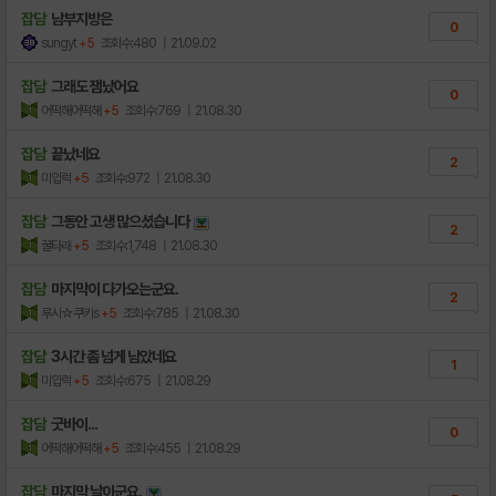
잡담
남부지방은
0
sungyt
+5
조회수:480
| 21.09.02
잡담
그래도 잼났어요
0
어떡해어떡해
+5
조회수:769
| 21.08.30
잡담
끝났네요
2
미입럭
+5
조회수:972
| 21.08.30
잡담
그동안 고생 많으셨습니다
2
꿀타래
+5
조회수:1,748
| 21.08.30
잡담
마지막이 다가오는군요.
2
루시☆쿠키s
+5
조회수:785
| 21.08.30
잡담
3시간 좀 넘게 남았네요
1
미입럭
+5
조회수:675
| 21.08.29
잡담
굿바이...
0
어떡해어떡해
+5
조회수:455
| 21.08.29
잡담
마지막 날이군요.