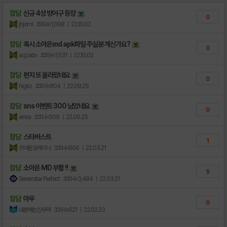
잡담
신규 4성 방어구 등장
0
jhjoml
조회수:1,098
| 22.10.02
잡담
혹시 소아온md apk파일 주실분 계신가요?
0
aqzabv
조회수:1,531
| 22.10.02
잡담
편지 또 올라왔네요
0
hlgkz
조회수:804
| 22.09.25
잡담
sns 이벤트 300 남았네요
0
arrea
조회수:509
| 22.09.25
잡담
스타버스트
1
귀여운일레이나
조회수:806
| 22.03.21
잡담
소아온 MD 부활 !!
5
Sevenstar Perfect
조회수:3,484
| 22.03.21
잡담
아우
0
내본캐는신부덱
조회수:621
| 22.02.23