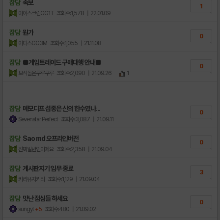
잡담
속보
1
아이스크림GG1T
조회수:1,578
| 22.01.09
잡담
뭔가
0
이디스GG3M
조회수:1,055
| 21.11.08
잡담
■게임트레이드 구매대행 안내■
0
보석돌은쿠루쿠루
조회수:2,090
| 21.09.26
1
잡담
메모디프 섭종은 신의 한수였나...
0
Sevenstar Perfect
조회수:3,087
| 21.09.11
잡담
Sao md 오프라인버전
0
진짜일반인이에요
조회수:2,358
| 21.09.04
잡담
게시판지기 임무 종료
3
키리유지키리
조회수:1,129
| 21.09.04
잡담
맛난 점심들 하세요
0
sungyt
+5
조회수:480
| 21.09.02