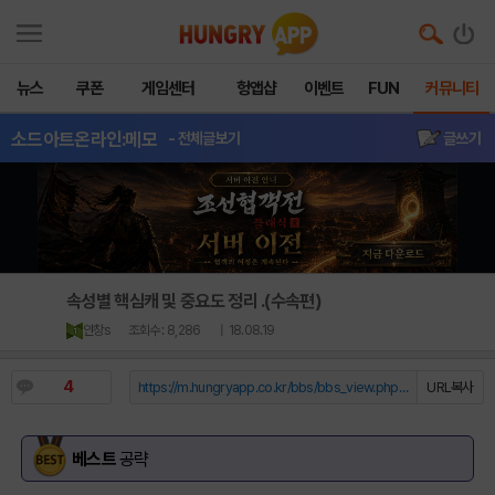
뉴스
쿠폰
게임센터
헝앱샵
이벤트
FUN
커뮤니티
소드아트온라인:메모
- 전체글보기
글쓰기
속성별 핵심캐 및 중요도 정리 .(수속편)
안창s
조회수 : 8,286
| 18.08.19
4
https://m.hungryapp.co.kr/bbs/bbs_view.php?durl=Y...
URL복사
베스트
공략