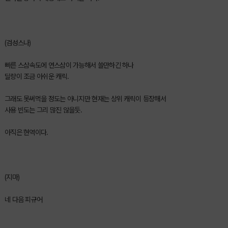
(검성스나)
빠른 스삼속도에 연스삼이 가능해서 쓸만하긴 하나
딜량이 조금 아쉬운 캐릭.
그래도 못써먹을 정도는 아니지만 현재는 상위 캐릭이 등장해서
사용 빈도는 그리 많진 않을듯.
아직은 현역이다.
(지마)
네 다음 피규어