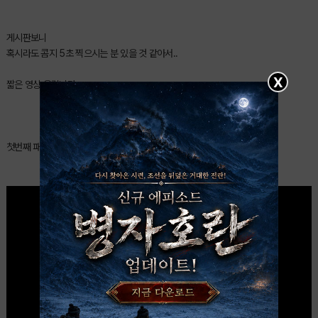
게시판보니
혹시라도 콤지 5초 찍으시는 분 있을 것 같아서..
X
짧은 영상 올립니다
첫번째 패리