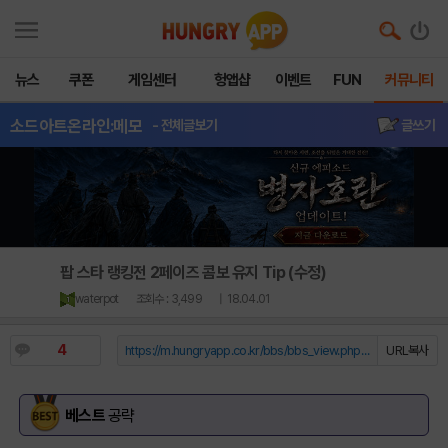
뉴스
쿠폰
게임센터
헝앱샵
이벤트
FUN
커뮤니티
소드아트온라인:메모
- 전체글보기
글쓰기
팝 스타 랭킹전 2페이즈 콤보 유지 Tip (수정)
waterpot
조회수 : 3,499
| 18.04.01
4
https://m.hungryapp.co.kr/bbs/bbs_view.php?durl=Y...
URL복사
베스트
공략