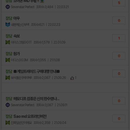
잡담
소아온 MD 부활 !!
5
Sevenstar Perfect
조회수:3,484
| 22.03.21
잡담
아우
0
내본캐는신부덱
조회수:621
| 22.02.23
잡담
속보
1
아이스크림GG1T
조회수:1,578
| 22.01.09
잡담
뭔가
0
이디스GG3M
조회수:1,055
| 21.11.08
잡담
■게임트레이드 구매대행 안내■
0
보석돌은쿠루쿠루
조회수:2,087
| 21.09.26
1
잡담
메모디프 섭종은 신의 한수였나...
0
Sevenstar Perfect
조회수:3,087
| 21.09.11
잡담
Sao md 오프라인버전
0
진짜일반인이에요
조회수:2,358
| 21.09.04