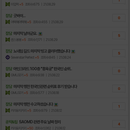
1
미입럭
+5
조회수:675
| 21.08.29
잡담
굿바이...
0
어떡해어떡해
+5
조회수:455
| 21.08.29
잡담
마지막 날이군요.
5
센스봉봉
+5
조회수:1,171
| 21.08.29
잡담
노네임 길드 마지막 빙고 클리어했습니다
5
Sevenstar Perfect
+5
조회수:845
| 21.08.24
잡담
아인크라드 100층 "홍옥궁" 한국인 순위..
0
GMU꼬기
+5
조회수:938
| 21.08.22
잡담
마지막 랭전 한국인관련 순위표 후기 받습니다
0
GMU꼬기
+5
조회수:577
| 21.08.18
잡담
마지막 랭전 수고하셨습니다
1
키리유지키리
+5
조회수:979
| 21.08.12
공략&팁
SAOMD 관련 주요 날짜 정리
4
키리유지키리
+50
조회수:1,062
| 21.08.12