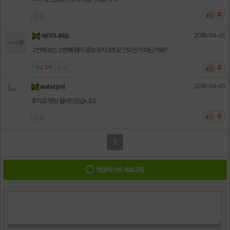
0
신고
2018-04-01
캐리각나와요
2번째 보스 2번째 패리 콤보 유지 3초로 안되는거 아닌가용?
댓글
1
개
신고
0
2018-04-01
waterpot
추가로 영상 올려드렸습니다.
0
신고
1
댓글리스트 새로고침