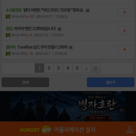
소식&정보
멀티 이벤트 "아인크라드 100층 "홍옥궁..
0
루시☆쿠키s
+30
조회수:1,571
| 21.08.10
잡담
마지막 랭전 고생하셨습니다.
2
루시☆쿠키s
+5
조회수:710
| 21.08.10
갤러리
CooKiss 길드 추억 만들기 2회차
4
루시☆쿠키s
+10
조회수:457
| 21.08.08
1
2
3
4
5
검색
글쓰기