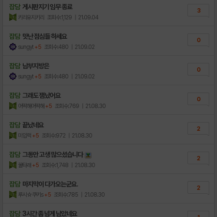
잡담
게시판지기 임무 종료
3
키리유지키리
조회수:1,129
| 21.09.04
잡담
맛난 점심들 하세요
0
sungyt
+5
조회수:480
| 21.09.02
잡담
남부지방은
0
sungyt
+5
조회수:480
| 21.09.02
잡담
그래도 잼났어요
0
어떡해어떡해
+5
조회수:769
| 21.08.30
잡담
끝났네요
2
미입럭
+5
조회수:972
| 21.08.30
잡담
그동안 고생 많으셨습니다
2
꿀타래
+5
조회수:1,748
| 21.08.30
잡담
마지막이 다가오는군요.
2
루시☆쿠키s
+5
조회수:785
| 21.08.30
잡담
3시간 좀 넘게 남았네요