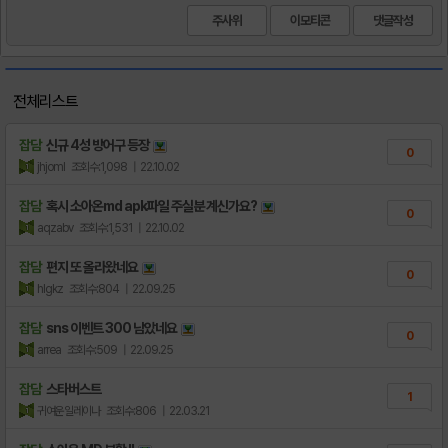
주사위
이모티콘
전체리스트
잡담
신규 4성 방어구 등장
0
jhjoml
조회수:1,098
| 22.10.02
잡담
혹시 소아온md apk파일 주실분 계신가요?
0
aqzabv
조회수:1,531
| 22.10.02
잡담
편지 또 올라왔네요
0
hlgkz
조회수:804
| 22.09.25
잡담
sns 이벤트 300 남았네요
0
arrea
조회수:509
| 22.09.25
잡담
스타버스트
1
귀여운일레이나
조회수:806
| 22.03.21