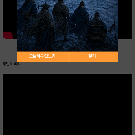
오늘하루 안보기
닫기
두번째 패리