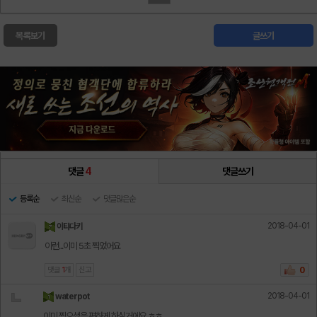
목록보기
글쓰기
댓글
4
댓글쓰기
등록순
최신순
댓글많은순
2018-04-01
이타다키
이런...이미 5초 찍었어요
댓글
1
개
신고
0
2018-04-01
waterpot
이미 찍으셨음 편하게 하실거에요 ㅎㅎ