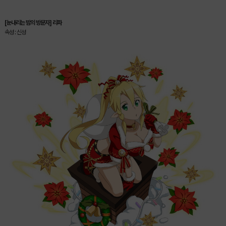
[눈내리는 밤의 방문자] 리파
속성 : 신성