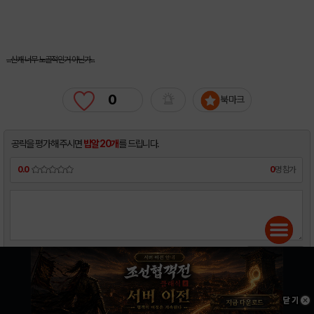
...신캐 너무 노골적인거 아닌가...
0
북마크
공략을 평가해 주시면
밥알 20개
를 드립니다.
0.0
0
명 참가
5.0
평가하기
목록보기
글쓰기