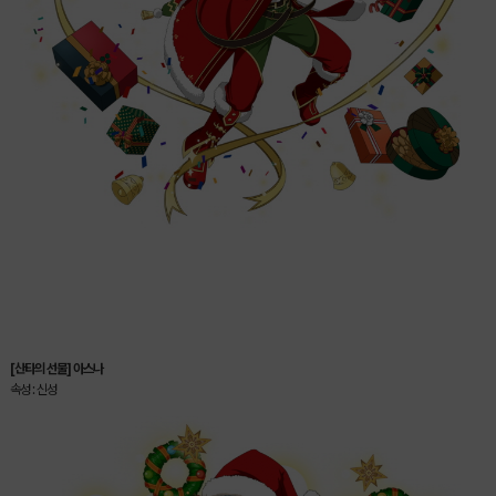
[산타의 선물] 아스나
속성 : 신성