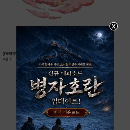
X
[인연의 제미니] 유우키
속성 : 화