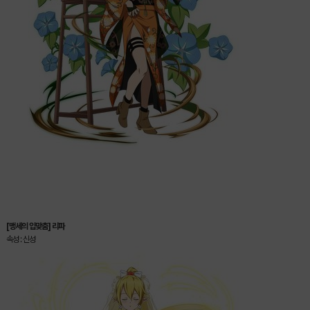
[맹세의 입맞춤] 리파
속성 : 신성