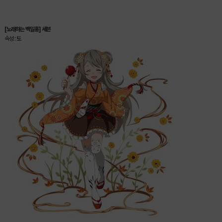
[노래하는 백일홍] 세븐
속성 : 토