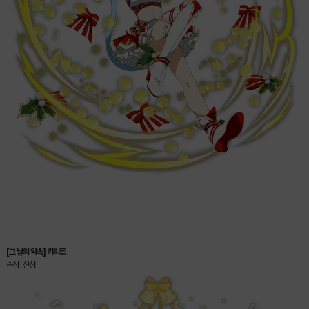
[그 날의 약속] 키리토
속성 : 신성