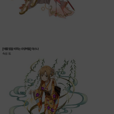
[여름 밤을 비추는 수양버들] 아스나
속성 : 토