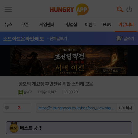
뉴스
쿠폰
게임센터
헝앱샵
이벤트
FUN
커뮤니티
소드아트온라인:메모
- 전체글보기
글쓰기
공포의 개요정 후반전을 위한 스턴캐 모음
삼색고
조회수 : 6,147
| 18.03.20
3
https://m.hungryapp.co.kr/bbs/bbs_view.php?durl=Y...
URL복사
베스트
공략