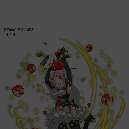
[춤추는 눈의 마음] 리즈벳
속성 : 신성