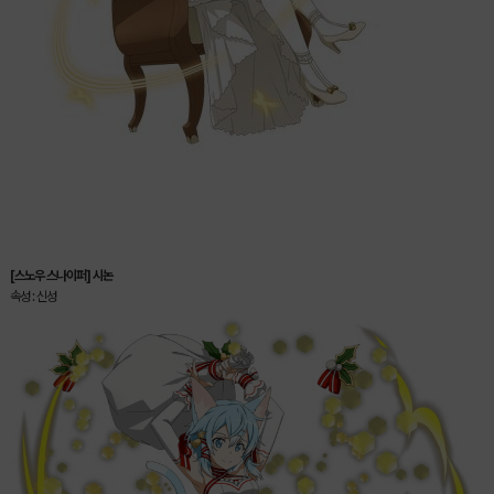
[스노우 스나이퍼] 시논
속성 : 신성