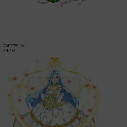
[그날의 약속] 아스나
속성 : 신성