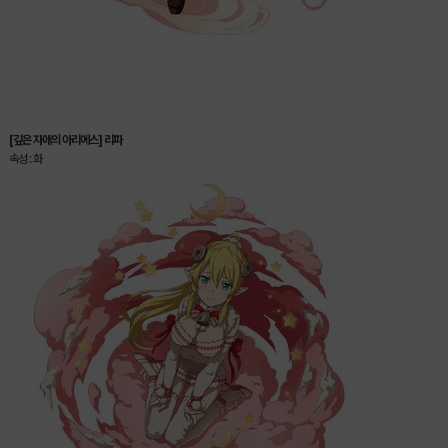
[깊은 자애의 아리에스] 리파
속성 : 화