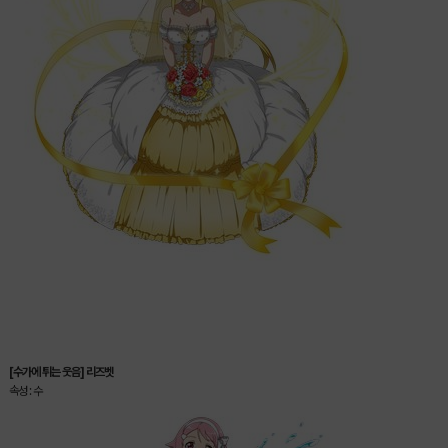
[수가에 튀는 웃음] 리즈벳
속성 : 수