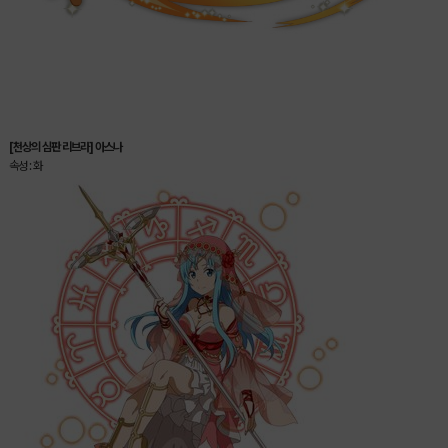
[천상의 심판 리브라] 아스나
속성 : 화