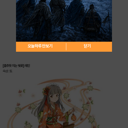
오늘하루 안보기
닫기
[춤추듯 지는 벚꽃] 레인
속성 : 토