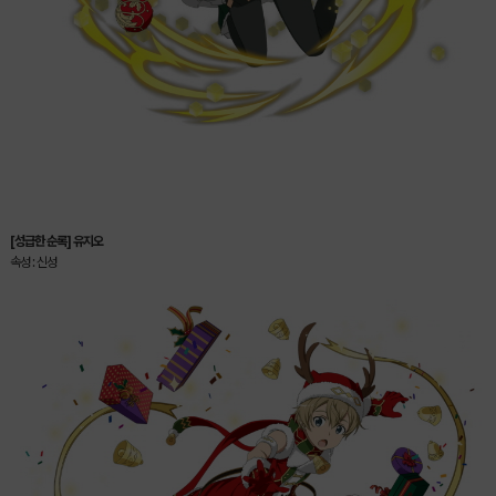
[성급한 순록] 유지오
속성 : 신성