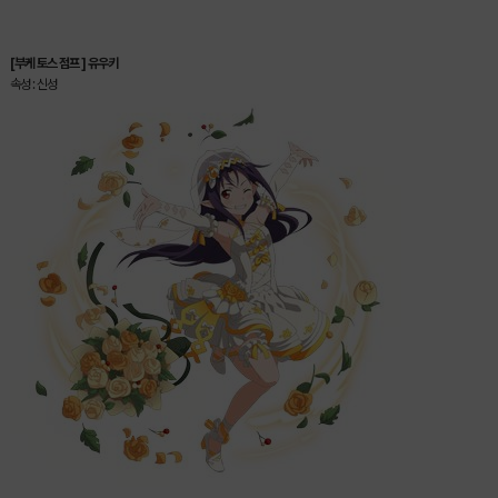
[부케 토스 점프 ] 유우키
속성 : 신성