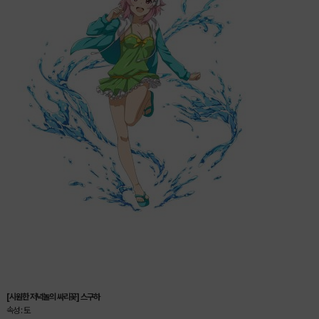
[시원한 저녁놀의 싸리꽃] 스구하
속성 : 토