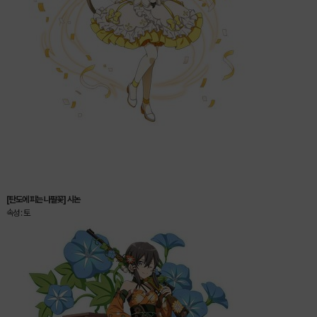
[탄도에 피는 나팔꽃] 시논
속성 : 토