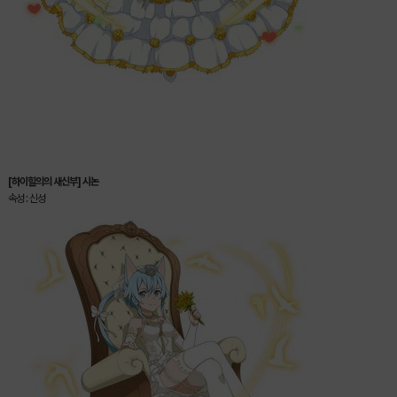
[하이힐의의 새신부] 시논
속성 : 신성