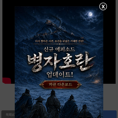
X
0
북마크
목록보기
글쓰기