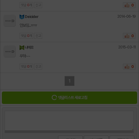
댓글
0
개
신고
0
2014-06-19
Deicider
안보임...ㅠㅠ
댓글
0
개
신고
0
2015-03-11
냐먀꼬
우하~~
댓글
0
개
신고
0
1
댓글리스트 새로고침