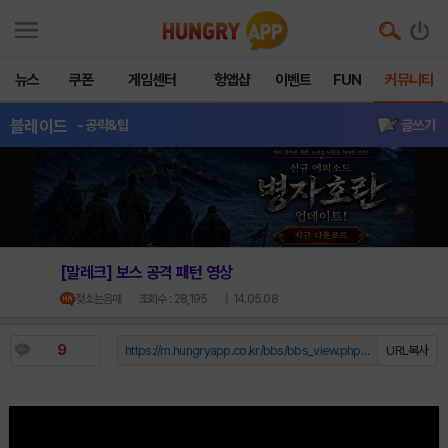
뉴스
쿠폰
게임센터
헝앱샵
이벤트
FUN
커뮤니티
블레이드
- 공략&팁
글쓰기
[말레크] 보스 공격 패턴 영상
젖소는음매
조회수 : 28,195
| 14.05.08
9
https://m.hungryapp.co.kr/bbs/bbs_view.php?durl=Y...
URL복사