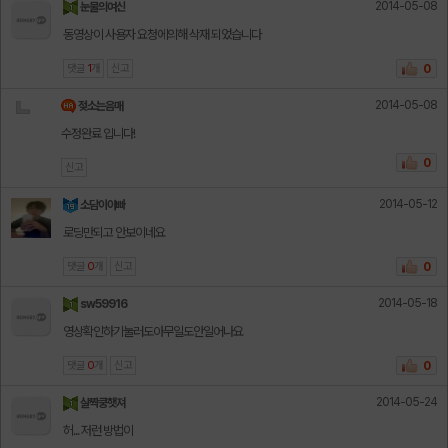
2014-05-08
눈물의여신
동영상이 사용자 요청에의해 삭재 되었습니다
댓글
1
개
신고
0
2014-05-08
젖소는음매
수정완료 입니다!
0
신고
2014-05-12
소담이아빠
로딩만되고 안보이네요
댓글
0
개
신고
0
2014-05-18
sw59916
영상확인하기눌러도아무일도안일어나요
댓글
0
개
신고
0
2014-05-24
살짝쿵햇져
허... 저런 방법이