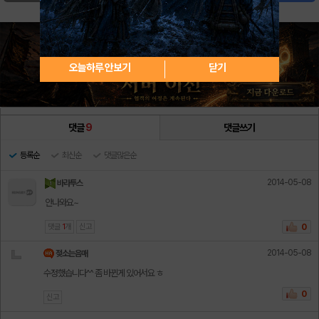
오늘하루 안보기
닫기
댓글
9
댓글쓰기
등록순
최신순
댓글많은순
2014-05-08
바라투스
안나와요~
댓글
1
개
신고
0
2014-05-08
젖소는음매
수정했습니다^^ 좀 바뀐게 있어서요 ㅎ
0
신고