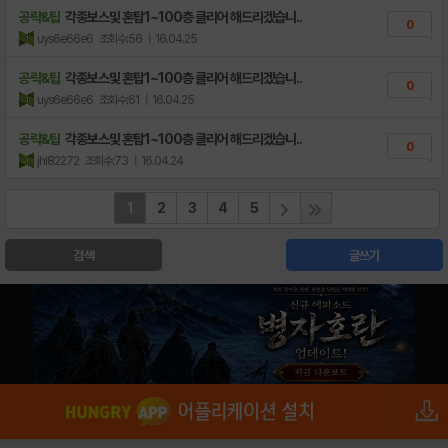
공략&팁
각종보스및 혼탑1~100층 클리어 해드리겠습니..
0
uys6e66e6
조회수:56
| 16.04.25
공략&팁
각종보스및 혼탑1~100층 클리어 해드리겠습니..
0
uys6e66e6
조회수:61
| 16.04.25
공략&팁
각종보스및 혼탑1~100층 클리어 해드리겠습니..
0
jhi82272
조회수:73
| 16.04.24
1
2
3
4
5
검색
글쓰기