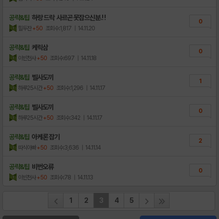
공략&팁
하랑 드락 사르곤 못잡으신분.! !
0
힐두잔
+50
조회수:1,817
| 14.11.20
공략&팁
케릭삼
0
이빈천사
+50
조회수:697
| 14.11.18
공략&팁
벨사도끼
1
하루25시간
+50
조회수:1,296
| 14.11.17
공략&팁
벨사도끼
0
하루25시간
+50
조회수:342
| 14.11.17
공략&팁
아케론 잡기
2
따식아빠
+50
조회수:3,636
| 14.11.14
공략&팁
비번오류
0
이빈천사
+50
조회수:78
| 14.11.13
1
2
3
4
5