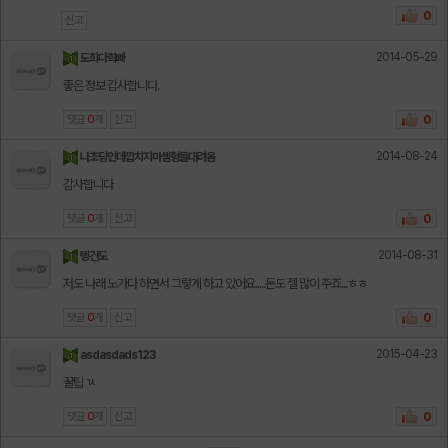
0
신고
2014-05-29
도희다희빠
좋은 정보 감사합니다.
댓글
0
개
신고
0
2014-08-24
나초딩인데깝치지마셈형들대려옴
감사합니다
댓글
0
개
신고
0
2014-08-31
텡건도
저도 나래 노가다 하면서 그렇게 하고 있어요.....돈도 젤 많이 주죠...ㅎㅎ
댓글
0
개
신고
0
2015-04-23
asdasdads123
꿀팁 ㄳ
댓글
0
개
신고
0