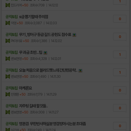
1
힌드리어
+50
조회수:708
| 14.12.12
공략&팁
s급 뽑기할때 주의점
0
악엉
+50
조회수:3,087
| 14.12.03
공략&팁
무기 ,방어구 등급 길드 공헌도 점수표
0
PK아이유
+50
조회수:1,386
| 14.12.02
공략&팁
무 과금 초반...팁
1
렌보현영
+50
조회수:4,328
| 14.12.01
공략&팁
오늘 처음으로 블러드햇느데 간단한공략..
1
렌보현영
+50
조회수:1,490
| 14.11.30
공략&팁
아케론요
0
띤명환
+50
조회수:1,179
| 14.11.29
공략&팁
자주팅 길때 할것들..
0
렌보현영
+50
조회수:308
| 14.11.27
공략&팁
영혼검 무한반사하실분 영검방아시는분 초대좀
0
심기석
+50
조회수:249
| 14.11.24