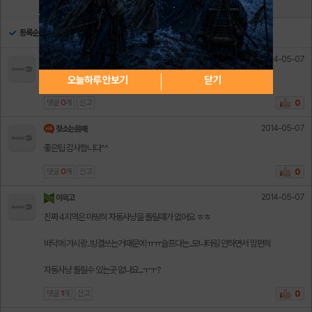
댓글
12
댓글쓰기
등록순
최신순
댓글많은순
2014-05-07
니꺼보다크지
오늘하루 안보기
닫기
많이 해서 죽다 보면 패턴이 익혀지더라구여ㅎ
댓글
0
개
신고
0
2014-05-07
젖소는음매
좋은팁 감사합니다^^
댓글
0
개
신고
0
2014-05-07
이윽고
진짜 4지역은 마땅히 자동사냥을 돌릴떄가 없어요 ㅎㅎ
바닥에 가시랑..빙결쓰는거때문에 ㅠㅠ슬프다는..모니터링 안하면서 맘편히
자동사냥 돌릴수 있는곳 없나요...ㅜㅜ?
댓글
1
개
신고
0