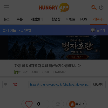
뉴스
쿠폰
게임센터
헝앱샵
이벤트
FUN
커뮤니티
블레이드
- 공략&팁
글쓰기
하랑 팁 & 4지역 재료템 빠른노가다방법입니다
이드리안
조회수 : 87,398
| 14.05.07
12
https://m.hungryapp.co.kr/bbs/bbs_view.php?durl=Y...
URL복사
0
북마크