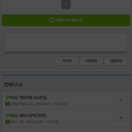
1
댓글리스트 새로고침
주사위
이모티콘
전체리스트
공략&팁
계정거래 사소한 팁.
0
혼자걷지않아
+50
조회수:983
| 15.04.03
공략&팁
베라스공략 간단히
0
후22
+50
조회수:5,529
| 15.03.26