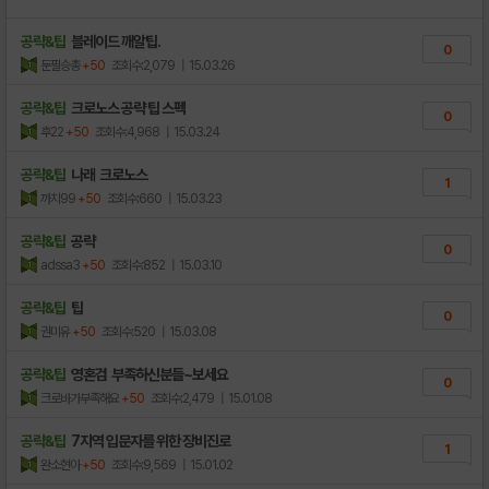
공략&팁
블레이드 깨알팁.
0
둔필승총
+50
조회수:2,079
| 15.03.26
공략&팁
크로노스 공략 팁 스펙
0
후22
+50
조회수:4,968
| 15.03.24
공략&팁
나래 크로노스
1
까치99
+50
조회수:660
| 15.03.23
공략&팁
공략
0
adssa3
+50
조회수:852
| 15.03.10
공략&팁
팁
0
권미유
+50
조회수:520
| 15.03.08
공략&팁
영혼검 부족하신분들~보세요
0
크로바가부족해요
+50
조회수:2,479
| 15.01.08
공략&팁
7지역 입문자를 위한 장비진로
1
완소현아
+50
조회수:9,569
| 15.01.02