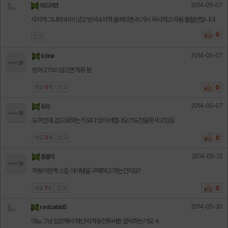
2014-05-07
이드리안
사지역 그나마 41이 낫고 방어 4지역 올에이면 41가시 무시하고 자동 돌릴만합니다
0
신고
2014-05-07
kzine
방어 2700 넘으면 자동 됨
댓글
0
개
신고
0
2014-05-07
듀쓰
도끼인데..검으로하는거 보다 많이어렵나요.??도전을못사고있음
댓글
0
개
신고
0
2014-05-22
촌총각
자동이란게 스킬 아이템을 구매하고 하는건지요?
댓글
1
개
신고
0
2014-05-30
redcabin5
아뇨 그냥 입장해서 하단에 자동전투버튼 클릭하는거요 ㅎ