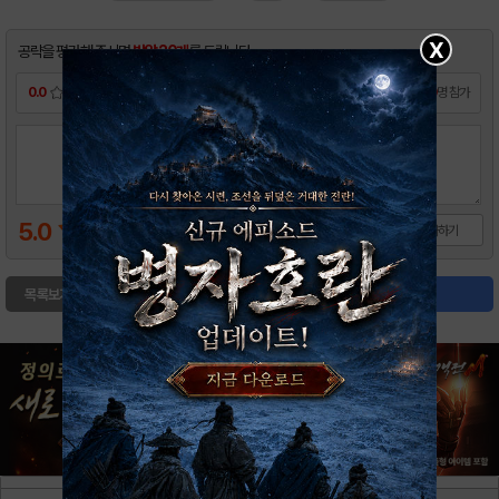
X
공략을 평가해 주시면
밥알 20개
를 드립니다.
0.0
0
명 참가
5.0
평가하기
목록보기
글쓰기