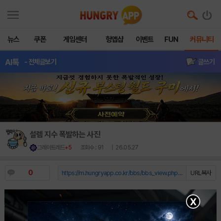
뉴스
쿠폰
게임센터
헝앱샵
이벤트
FUN
커뮤니티
AI톡
- 전체글보기
글쓰기
설렘 지수 폭발하는 사진
그레이트레드
+5
조회수 : 91
| 26.05.27
0
https://m.hungryapp.co.kr/bbs/bbs_view.php?durl=Y...
URL복사
X