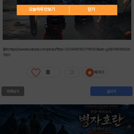
오늘하루 안보기
닫기
출처: https://www.facebook.com/photo/?fbid=122144901507116593&set=g.88418069626
7801
0
북마크
목록보기
글쓰기