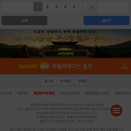
1
2
3
4
5
검색
글쓰기
로그인
PC버전
전체앱
|
|
|
|
|
회사소개
이용약관
개인정보 처리방침
청소년 보호정책
불법촬영물 신고센터
제휴광고문의
사업자등록번호:119-86-61101 (주)스마트나우 대표이사:송현두
주소: 서울시 금천구 가산디지털1로 171 연락처:063-284-8635 팩스:02-6265-0377
청소년보호책임자:김동욱
desk@hungryapp.co.kr
등록번호:서울아02322 | 등록일자:2016년4월25일
발행인:(주)스마트나우 송현두 | 편집인:김동욱
헝그리앱의 콘텐츠 및 기사는 저작권법의 보호를 받으므로, 무단 전재, 복사, 배포 등을 금합니다.