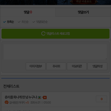
댓글
0
댓글쓰기
등록순
최신순
댓글많은순
댓글리스트 새로고침
이미지첨부
주사위
이모티콘
전체리스트
춘리를 화나게 한 넘 누구냐
0
갈사람은가야지
+5
조회수:31
| 05:00