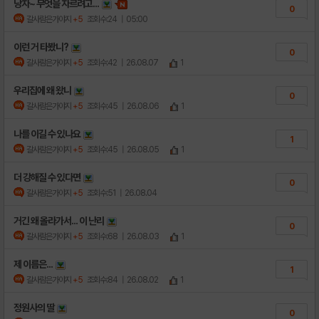
낭자~ 무엇을 자르려고...
0
갈사람은가야지
+5
조회수:24
| 05:00
이런 거 타봤니?
0
갈사람은가야지
+5
조회수:42
| 26.08.07
1
우리집에 왜 왔니
0
갈사람은가야지
+5
조회수:45
| 26.08.06
1
나를 이길 수 있나요
1
갈사람은가야지
+5
조회수:45
| 26.08.05
1
더 강해질 수 있다면
0
갈사람은가야지
+5
조회수:51
| 26.08.04
거긴 왜 올라가서... 이 난리
0
갈사람은가야지
+5
조회수:68
| 26.08.03
1
제 이름은...
1
갈사람은가야지
+5
조회수:84
| 26.08.02
1
정원사의 딸
0