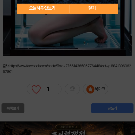
오늘하루 안보기
닫기
출처: https://www.facebook.com/photo/?fbid=27661436586776448&set=g.8841806962
67801
1
북마크
목록보기
글쓰기