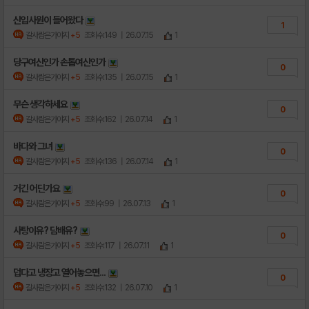
신입사원이 들어왔다
1
갈사람은가야지
+5
조회수:149
| 26.07.15
1
당구여신인가 손톱여신인가
0
갈사람은가야지
+5
조회수:135
| 26.07.15
1
무슨 생각하세요
0
갈사람은가야지
+5
조회수:162
| 26.07.14
1
바다와 그녀
0
갈사람은가야지
+5
조회수:136
| 26.07.14
1
거긴 어딘가요
0
갈사람은가야지
+5
조회수:99
| 26.07.13
1
사탕이유? 담배유?
0
갈사람은가야지
+5
조회수:117
| 26.07.11
1
덥다고 냉장고 열어놓으면...
0
갈사람은가야지
+5
조회수:132
| 26.07.10
1