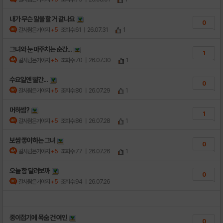
내가 무슨 말을 할 거 같나요
0
갈사람은가야지
+5
조회수:61
| 26.07.31
1
그녀와 눈 마주치는 순간...
1
갈사람은가야지
+5
조회수:70
| 26.07.30
1
수요일엔 빨간...
0
갈사람은가야지
+5
조회수:80
| 26.07.29
1
머하셈?
1
갈사람은가야지
+5
조회수:86
| 26.07.28
1
보쌈 좋아하는 그녀
0
갈사람은가야지
+5
조회수:77
| 26.07.26
1
오늘 함 달려보까
0
갈사람은가야지
+5
조회수:94
| 26.07.26
종이접기에 목숨 건 여인
0