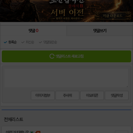
댓글
0
댓글쓰기
등록순
최신순
댓글많은순
댓글리스트 새로고침
이미지첨부
주사위
이모티콘
전체리스트
이런 거 타봤니?