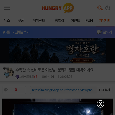
뉴스
쿠폰
게임센터
헝앱샵
이벤트
FUN
커뮤니티
AI톡
- 전체글보기
글쓰기
수족관 속 신비로운 여신님, 분위기 정말 대박이네요
그레이트레드
+5
조회수 : 91
| 26.05.06
0
https://m.hungryapp.co.kr/bbs/bbs_view.php?durl=Y...
URL복사
X