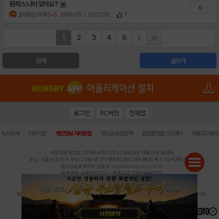
원피스 나미 맞아요?
0
갈사람은가야지
+5
조회수:115
| 26.07.09
1
1
2
3
4
5
검색
글쓰기
로그인
PC버전
전체앱
|
|
|
|
|
회사소개
이용약관
개인정보 처리방침
청소년 보호정책
불법촬영물 신고센터
제휴광고문의
사업자등록번호:119-86-61101 (주)스마트나우 대표이사:송현두
주소: 서울시 금천구 가산디지털1로 171 연락처:063-284-8635 팩스:02-6265-0377
청소년보호책임자:김동욱
desk@hungryapp.co.kr
등록번호:서울아02322 | 등록일자:2016년4월25일
발행인:(주)스마트나우 송현두 | 편집인:김동욱
헝그리앱의 콘텐츠 및 기사는 저작권법의 보호를 받으므로, 무단 전재, 복사, 배포 등을 금합니다.
Copyright (c) HungryApp All Rights Reserved.