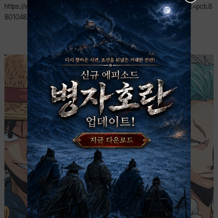
https://www.facebook.com/photo/?fbid=880104225089643&set=pcb.8
80104838422915