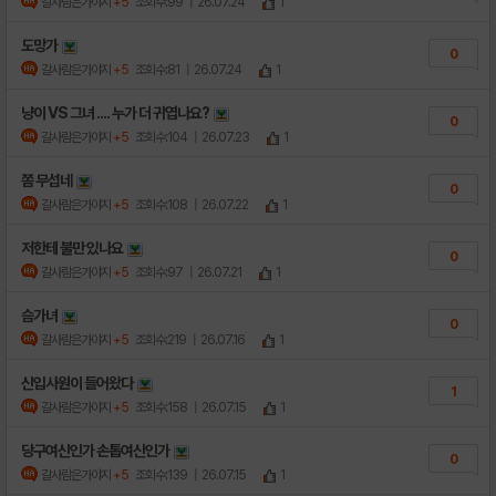
갈사람은가야지
+5
조회수:99
| 26.07.24
1
도망가
0
갈사람은가야지
+5
조회수:81
| 26.07.24
1
냥이 VS 그녀 .... 누가 더 귀엽나요?
0
갈사람은가야지
+5
조회수:104
| 26.07.23
1
쫌 무섭네
0
갈사람은가야지
+5
조회수:108
| 26.07.22
1
저한테 불만 있나요
0
갈사람은가야지
+5
조회수:97
| 26.07.21
1
슴가녀
0
갈사람은가야지
+5
조회수:219
| 26.07.16
1
신입사원이 들어왔다
1
갈사람은가야지
+5
조회수:158
| 26.07.15
1
당구여신인가 손톱여신인가
0
갈사람은가야지
+5
조회수:139
| 26.07.15
1