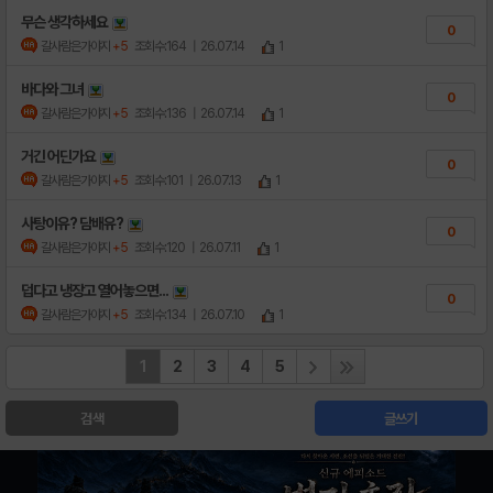
무슨 생각하세요
0
갈사람은가야지
+5
조회수:164
| 26.07.14
1
바다와 그녀
0
갈사람은가야지
+5
조회수:136
| 26.07.14
1
거긴 어딘가요
0
갈사람은가야지
+5
조회수:101
| 26.07.13
1
사탕이유? 담배유?
0
갈사람은가야지
+5
조회수:120
| 26.07.11
1
덥다고 냉장고 열어놓으면...
0
갈사람은가야지
+5
조회수:134
| 26.07.10
1
1
2
3
4
5
검색
글쓰기