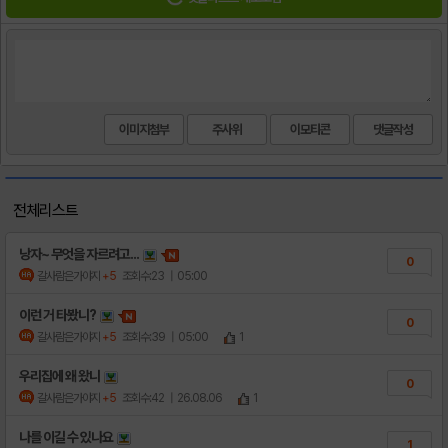
이미지첨부
주사위
이모티콘
전체리스트
낭자~ 무엇을 자르려고...
0
갈사람은가야지
+5
조회수:23
| 05:00
이런 거 타봤니?
0
갈사람은가야지
+5
조회수:39
| 05:00
1
우리집에 왜 왔니
0
갈사람은가야지
+5
조회수:42
| 26.08.06
1
나를 이길 수 있나요
1