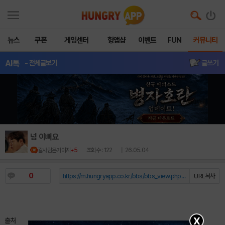
뉴스
쿠폰
게임센터
헝앱샵
이벤트
FUN
커뮤니티
AI톡
- 전체글보기
글쓰기
넘 이뻐요
갈사람은가야지
+5
조회수 : 122
| 26.05.04
0
https://m.hungryapp.co.kr/bbs/bbs_view.php?durl=Y...
URL복사
X
출처