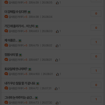
갈사람은가야지
+5
조회수:39
| 26.08.05
1
더 강해질 수 있다면
0
갈사람은가야지
+5
조회수:38
| 26.08.04
거긴 왜 올라가서... 이 난리
0
갈사람은가야지
+5
조회수:63
| 26.08.03
1
제 이름은...
1
갈사람은가야지
+5
조회수:79
| 26.08.02
1
정원사의 딸
0
갈사람은가야지
+5
조회수:97
| 26.08.01
1
토요일에 만나자며?
1
갈사람은가야지
+5
조회수:100
| 26.08.01
1
내가 무슨 말을 할 거 같나요
0
갈사람은가야지
+5
조회수:72
| 26.07.31
1
그녀와 눈 마주치는 순간...
1
갈사람은가야지
+5
조회수:73
| 26.07.30
1