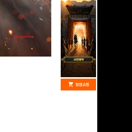
redeem
shopping_cart
헝앱 경품
헝앱 쇼핑
문화상품권 10000원
(추첨)
100
밥알