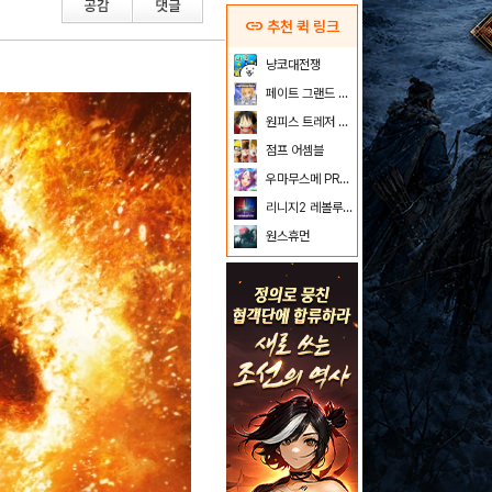
link
추천 퀵 링크
냥코대전쟁
페이트 그랜드 오더
원피스 트레저 크루즈
점프 어셈블
우마무스메 PRETTY DERBY
리니지2 레볼루션
원스휴먼