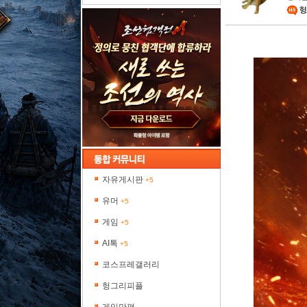
헝
자유게시판
+5
유머
+5
게임
+5
AI톡
+5
코스프레갤러리
헝그리피플