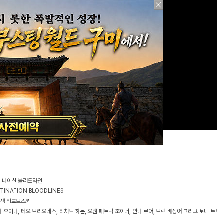
데스티네이션 블러드라인
ESTINATION BLOODLINES
, 잭 리포브스키
산타 후아나, 테오 브리오네스, 리처드 하몬, 오웬 패트릭 조이너, 안나 로어, 브렉 배싱어 그리고 토니 토