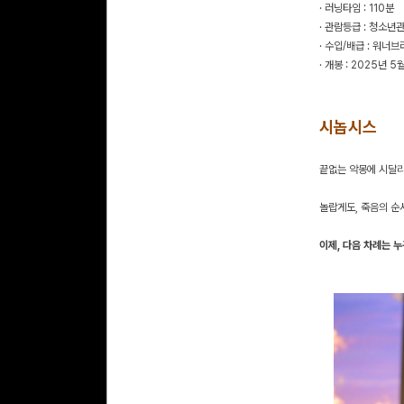
· 러닝타임 : 110분
· 관람등급 : 청소년
· 수입/배급 : 워
· 개봉 : 2025년 5
시놉시스
끝없는 악몽에 시달리
놀랍게도, 죽음의 순
이제, 다음 차례는 누