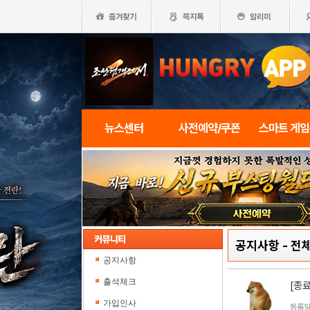
뉴스센터
사전예약/쿠폰
스마트 게
공지사항
-
전체
공지사항
출석체크
[종
가입인사
등록일 