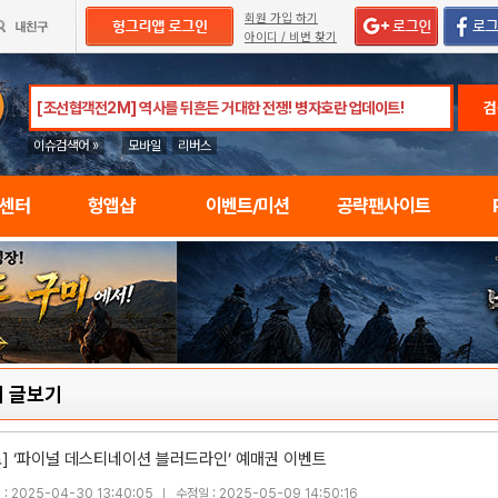
회원 가입 하기
아이디 / 비번 찾기
검
이슈검색어 »
모바일
리버스
임센터
헝앱샵
이벤트/미션
공략팬사이트
 글보기
료] ‘파이널 데스티네이션 블러드라인’ 예매권 이벤트
: 2025-04-30 13:40:05
수정일 : 2025-05-09 14:50:16