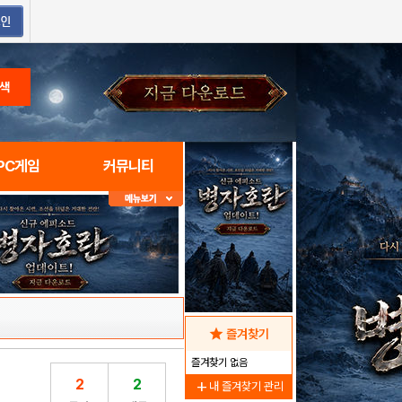
색
PC게임
커뮤니티
star
즐겨찾기
즐겨찾기 없음
2
2
add
내 즐겨찾기 관리