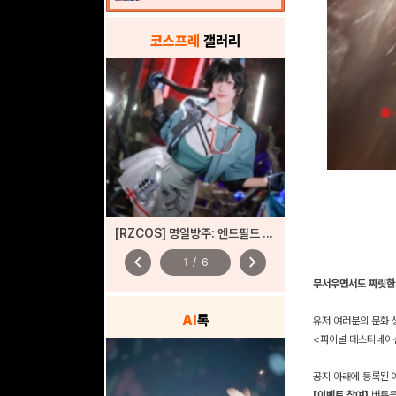
코스프레
갤러리
[RZCOS] 명일방주: 엔드필드 - 진천우 (Model. 나리땽)
chevron_left
chevron_right
1
/
6
무서우면서도 짜릿한 
AI
톡
유저 여러분의 문화 
<파이널 데스티네이
공지 아래에 등록된 
[이벤트 참여]
버튼을