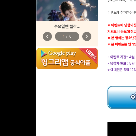
이벤트에 참여하신 분 
※ 이벤트에 당첨되신
수요일엔 빨간...
기되오니 응모에 참
chevron_left
chevron_right
1
/
6
※
본 영화는 청소년
※
본 이벤트는 만 1
- 이벤트 기간 :
4월 
- 당첨자 발표 :
5월 
※ 예매권은 5월 12