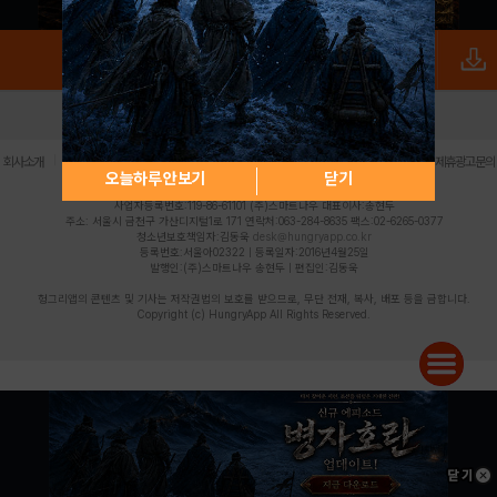
로그인
PC버전
전체앱
|
|
|
|
|
회사소개
이용약관
개인정보 처리방침
청소년 보호정책
불법촬영물 신고센터
제휴광고문의
오늘하루 안보기
닫기
사업자등록번호:119-86-61101 (주)스마트나우 대표이사:송현두
주소: 서울시 금천구 가산디지털1로 171 연락처:063-284-8635 팩스:02-6265-0377
청소년보호책임자:김동욱
desk@hungryapp.co.kr
등록번호:서울아02322 | 등록일자:2016년4월25일
발행인:(주)스마트나우 송현두 | 편집인:김동욱
헝그리앱의 콘텐츠 및 기사는 저작권법의 보호를 받으므로, 무단 전재, 복사, 배포 등을 금합니다.
Copyright (c) HungryApp All Rights Reserved.