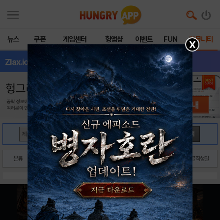
뉴스
쿠폰
게임센터
헝앱샵
이벤트
FUN
커뮤니티
X
Zlax.ioZom
- 전체글보기
검색
분류
제목
닉네임
글작성일