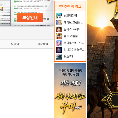
link
추천 퀵 링크
냥코대전쟁
페이트 그랜드 오더
원피스 트레저 크루즈
점프 어셈블
우마무스메 PRETTY DERBY
닉네임
글작성일
리니지2 레볼루션
원스휴먼