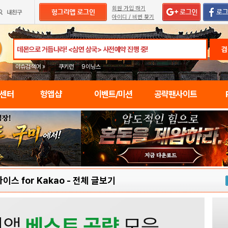
회원 가입 하기
아이디 / 비번 찾기
검
이슈검색어 »
쿠키런
9이닝스
임센터
헝앱샵
이벤트/미션
공략팬사이트
스 for Kakao
-
전체 글보기