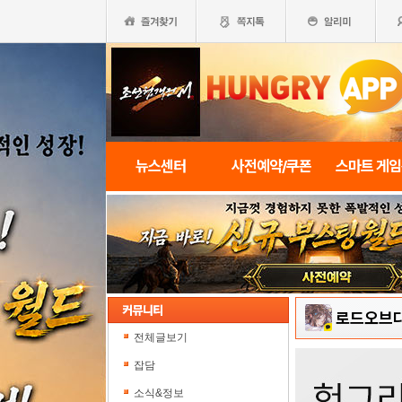
뉴스센터
사전예약/쿠폰
스마트 게
로드오브다이
전체글보기
잡담
소식&정보