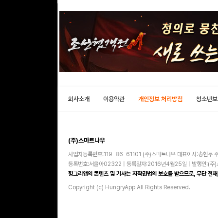
회사소개
이용약관
개인정보 처리방침
청소년보
(주)스마트나우
사업자등록번호:119-86-61101 (주)스마트나우 대표이사:송현두 주
등록번호:서울아02322 | 등록일자:2016년4월25일 | 발행인:(
헝그리앱의 콘텐츠 및 기사는 저작권법의 보호를 받으므로, 무단 전재,
Copyright (c) HungryApp All Rights Reserved.