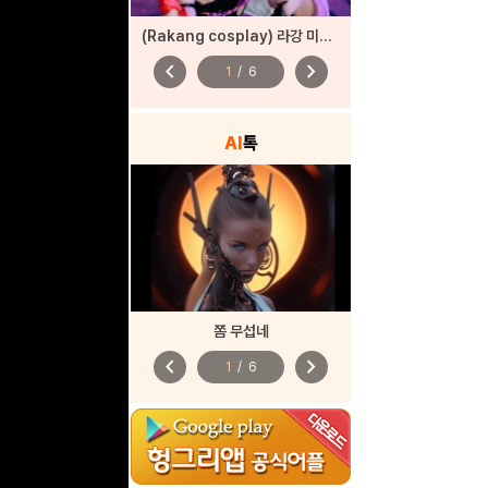
(Rakang cosplay) 라강 미쿠 코스프레
chevron_left
chevron_right
1
/
6
AI
톡
쫌 무섭네
chevron_left
chevron_right
1
/
6