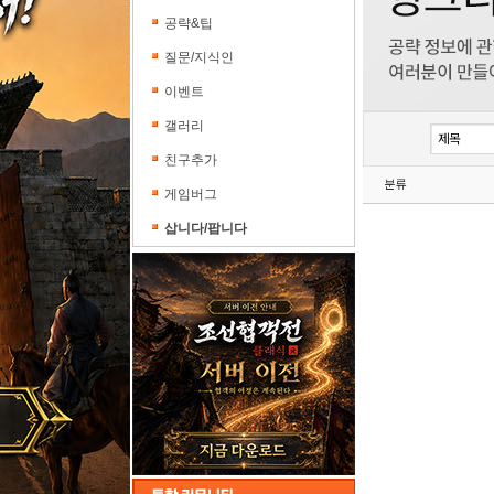
공략&팁
질문/지식인
이벤트
갤러리
친구추가
분류
게임버그
삽니다/팝니다