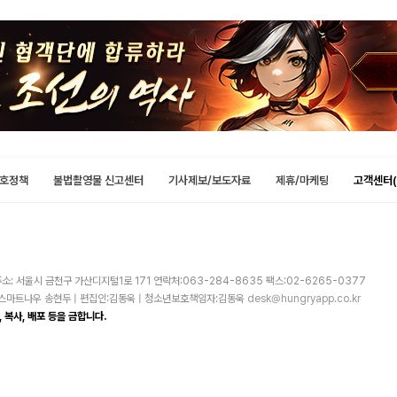
호정책
불법촬영물 신고센터
기사제보/보도자료
제휴/마케팅
고객센터(
소: 서울시 금천구 가산디지털1로 171 연락처:063-284-8635 팩스:02-6265-0377
주)스마트나우 송현두 | 편집인:김동욱 | 청소년보호책임자:김동욱
desk@hungryapp.co.kr
 복사, 배포 등을 금합니다.