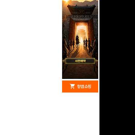
redeem
shopping_cart
헝앱 경품
헝앱 쇼핑
문화상품권 5000원 (추
첨)
100
밥알