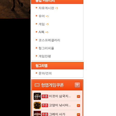
자유게시판
+5
유머
+5
게임
+5
AI톡
+5
코스프레갤러리
헝그리피플
게임만평
문의/건의
이것이 삼국지...
고양이 낚시터...
그레이 사가