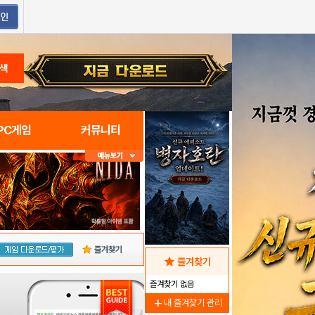
색
PC게임
커뮤니티
즐겨찾기
star
즐겨찾기
즐겨찾기 없음
add
내 즐겨찾기 관리