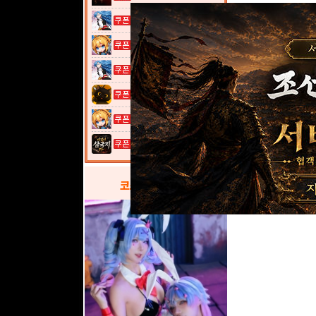
열혈강호: 넥...
여전사 키우기...
열혈강호: 넥...
고양이 낚시터...
여전사 키우기...
이것이 삼국지...
코스프레
갤러리