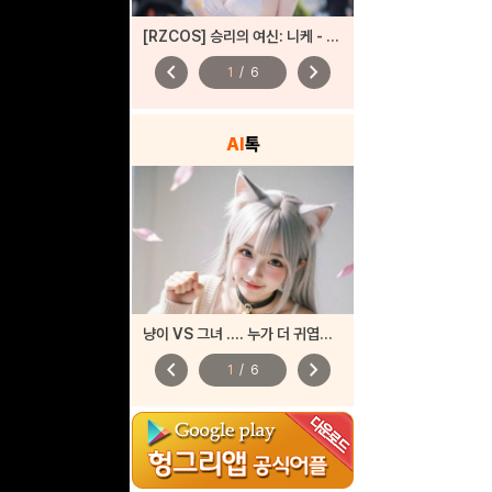
[RZCOS] 승리의 여신: 니케 - 헬름 '샹들리에 라이트' (Model. 나리땽)
chevron_left
chevron_right
1
/
6
AI
톡
냥이 VS 그녀 .... 누가 더 귀엽나요?
chevron_left
chevron_right
1
/
6