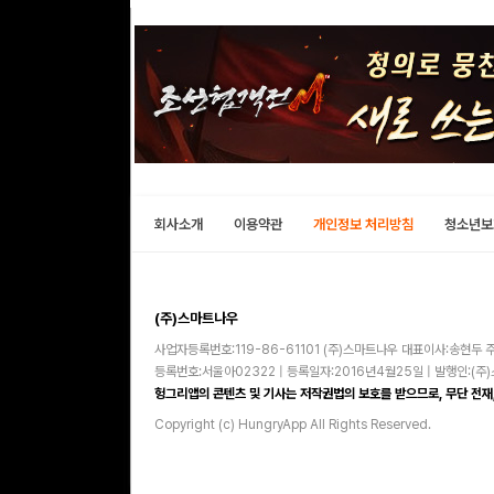
회사소개
이용약관
개인정보 처리방침
청소년보
(주)스마트나우
사업자등록번호:119-86-61101 (주)스마트나우 대표이사:송현두 주
등록번호:서울아02322 | 등록일자:2016년4월25일 | 발행인:(
헝그리앱의 콘텐츠 및 기사는 저작권법의 보호를 받으므로, 무단 전재,
Copyright (c) HungryApp All Rights Reserved.