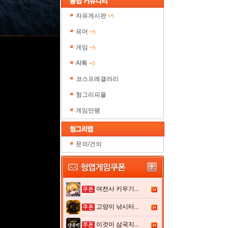
자유게시판
+5
유머
+5
게임
+5
AI톡
+5
코스프레갤러리
헝그리피플
게임만평
문의/건의
여전사 키우기...
고양이 낚시터...
이것이 삼국지...