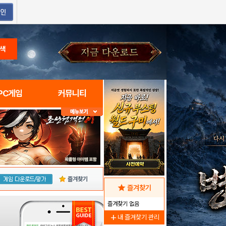
색
PC게임
커뮤니티
즐겨찾기
star
즐겨찾기
즐겨찾기 없음
add
내 즐겨찾기 관리