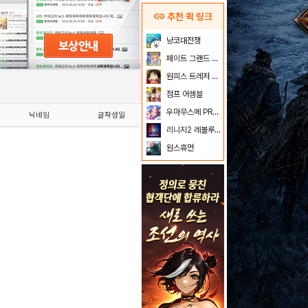
link
추천 퀵 링크
냥코대전쟁
페이트 그랜드 오더
원피스 트레저 크루즈
점프 어셈블
우마무스메 PRETTY DERBY
닉네임
글작성일
리니지2 레볼루션
원스휴먼