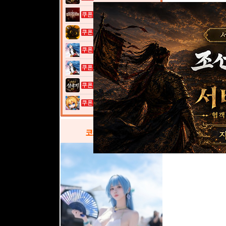
그레이 사가
고양이 낚시터...
열혈강호: 넥...
열혈강호: 넥...
이것이 삼국지...
여전사 키우기...
코스프레
갤러리