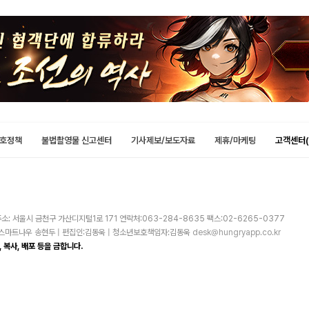
호정책
불법촬영물 신고센터
기사제보/보도자료
제휴/마케팅
고객센터(
소: 서울시 금천구 가산디지털1로 171 연락처:063-284-8635 팩스:02-6265-0377
주)스마트나우 송현두 | 편집인:김동욱 | 청소년보호책임자:김동욱
desk@hungryapp.co.kr
 복사, 배포 등을 금합니다.