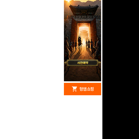
redeem
shopping_cart
헝앱 경품
헝앱 쇼핑
문화상품권 10000원
(추첨)
100
밥알