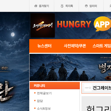
뉴스센터
사전예약/쿠폰
스마트 게
건그레이브
전체글보기
잡담
소식&정보