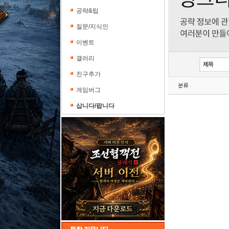
공략&팁
질문/지식인
이벤트
갤러리
친구추가
분류
게임버그
삽니다/팝니다