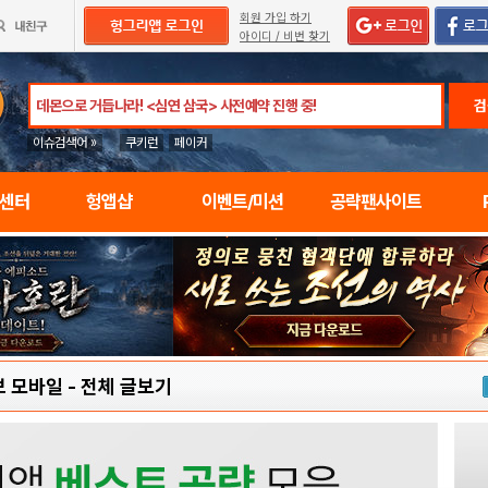
회원 가입 하기
아이디 / 비번 찾기
검
이슈검색어 »
쿠키런
페이커
임센터
헝앱샵
이벤트/미션
공략팬사이트
 모바일
-
전체 글보기