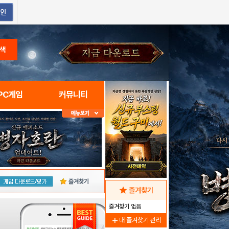
색
PC게임
커뮤니티
즐겨찾기
star
즐겨찾기
즐겨찾기 없음
add
내 즐겨찾기 관리