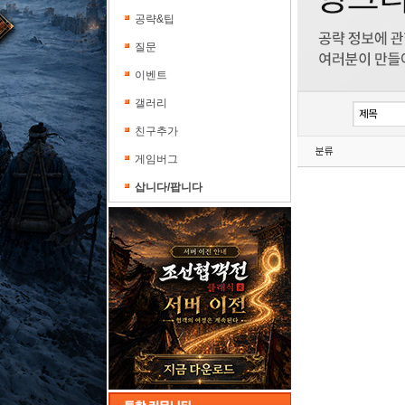
공략&팁
질문
이벤트
갤러리
친구추가
분류
게임버그
삽니다/팝니다