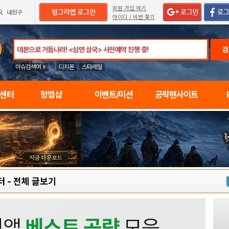
회원 가입 하기
아이디 / 비번 찾기
검
이슈검색어 »
디지몬
스타레일
임센터
헝앱샵
이벤트/미션
공략팬사이트
터
-
전체 글보기