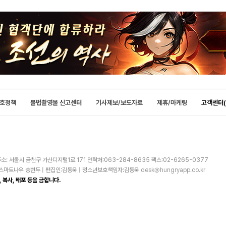
호정책
불법촬영물 신고센터
기사제보/보도자료
제휴/마케팅
고객센터(
소: 서울시 금천구 가산디지털1로 171 연락처:063-284-8635 팩스:02-6265-0377
주)스마트나우 송현두 | 편집인:김동욱 | 청소년보호책임자:김동욱
desk@hungryapp.co.kr
 복사, 배포 등을 금합니다.