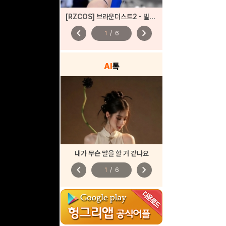
[RZCOS] 브라운더스트2 - 빌헬미나 (Model. JooA)
chevron_left
chevron_right
1
/
6
AI
톡
내가 무슨 말을 할 거 같나요
chevron_left
chevron_right
1
/
6