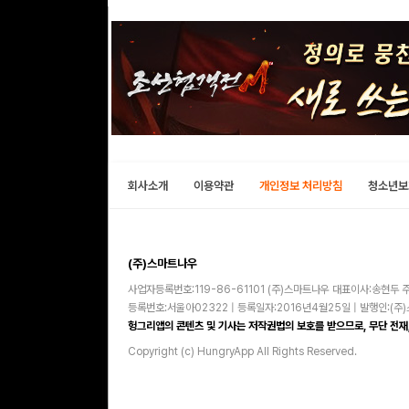
회사소개
이용약관
개인정보 처리방침
청소년보
(주)스마트나우
사업자등록번호:119-86-61101 (주)스마트나우 대표이사:송현두 주
등록번호:서울아02322 | 등록일자:2016년4월25일 | 발행인:(
헝그리앱의 콘텐츠 및 기사는 저작권법의 보호를 받으므로, 무단 전재,
Copyright (c) HungryApp All Rights Reserved.