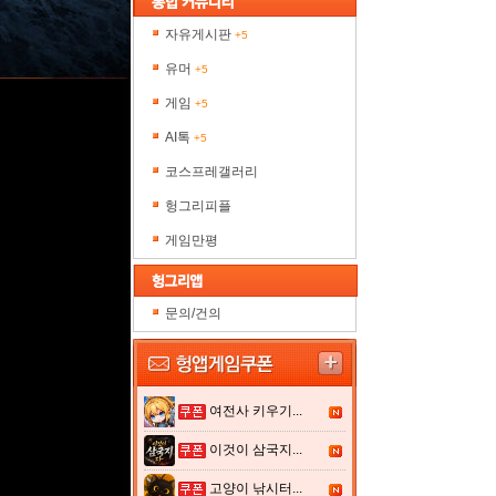
자유게시판
+5
유머
+5
게임
+5
AI톡
+5
코스프레갤러리
헝그리피플
게임만평
문의/건의
여전사 키우기...
이것이 삼국지...
고양이 낚시터...