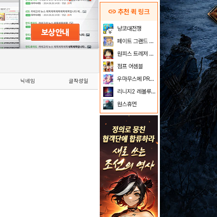
link
추천 퀵 링크
냥코대전쟁
페이트 그랜드 오더
원피스 트레저 크루즈
점프 어셈블
우마무스메 PRETTY DERBY
닉네임
글작성일
리니지2 레볼루션
원스휴먼