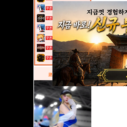
열혈강호: 넥...
이것이 삼국지...
열혈강호: 넥...
여전사 키우기...
그레이 사가
고양이 낚시터...
코스프레
갤러리