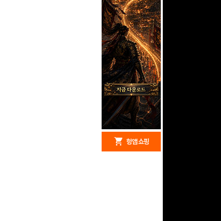
redeem
shopping_cart
헝앱 경품
헝앱 쇼핑
구글 플레이 기프트카드
15,000원 (추첨)
100
밥알