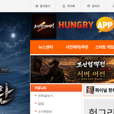
뉴스센터
사전예약/쿠폰
스마트 게
파이널 헌
전체글보기
잡담
소식&정보