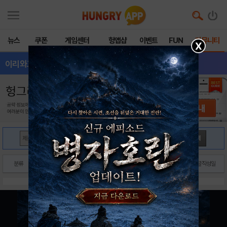
뉴스
쿠폰
게임센터
헝앱샵
이벤트
FUN
커뮤니티
X
이리와고양아-본격냥
- 전체글보기
검색
분류
제목
닉네임
글작성일