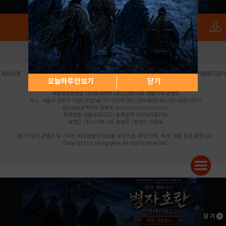
로그인
PC버전
전체앱
|
|
|
|
|
회사소개
이용약관
개인정보 처리방침
청소년 보호정책
불법촬영물 신고센터
제휴광고문의
오늘하루 안보기
닫기
사업자등록번호:119-86-61101 (주)스마트나우 대표이사:송현두
주소: 서울시 금천구 가산디지털1로 171 연락처:063-284-8635 팩스:02-6265-0377
청소년보호책임자:김동욱
desk@hungryapp.co.kr
등록번호:서울아02322 | 등록일자:2016년4월25일
발행인:(주)스마트나우 송현두 | 편집인:김동욱
헝그리앱의 콘텐츠 및 기사는 저작권법의 보호를 받으므로, 무단 전재, 복사, 배포 등을 금합니다.
Copyright (c) HungryApp All Rights Reserved.