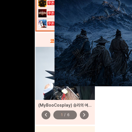
고양이 낚시터...
그레이 사가
열혈강호: 넥...
코스프레
갤러리
(MyBooCosplay) 승리의 여신: 니케 ‘사쿠라’
chevron_left
chevron_right
1
/
6