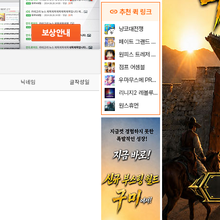
link
추천 퀵 링크
냥코대전쟁
페이트 그랜드 오더
원피스 트레저 크루즈
점프 어셈블
우마무스메 PRETTY DERBY
닉네임
글작성일
리니지2 레볼루션
원스휴먼