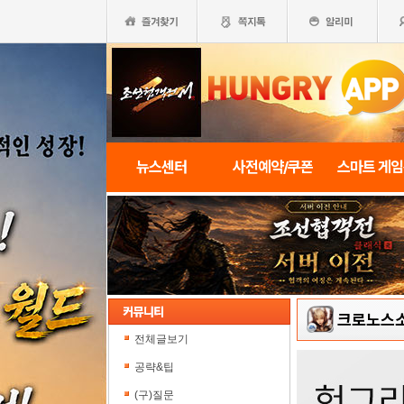
뉴스센터
사전예약/쿠폰
스마트 게
크로노스
전체글보기
공략&팁
(구)질문