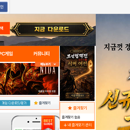
색
PC게임
커뮤니티
즐겨찾기
star
즐겨찾기
즐겨찾기 없음
add
내 즐겨찾기 관리