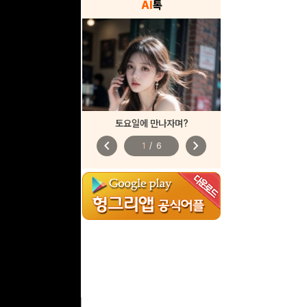
AI
톡
토요일에 만나자며?
chevron_left
chevron_right
1
/
6