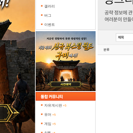
갤러리
버그
이벤트
분류
자유게시판
+5
유머
+5
게임
+5