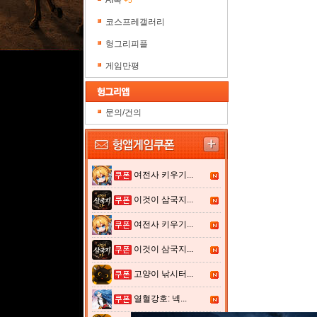
AI톡
+5
코스프레갤러리
헝그리피플
게임만평
문의/건의
여전사 키우기...
이것이 삼국지...
여전사 키우기...
이것이 삼국지...
고양이 낚시터...
열혈강호: 넥...