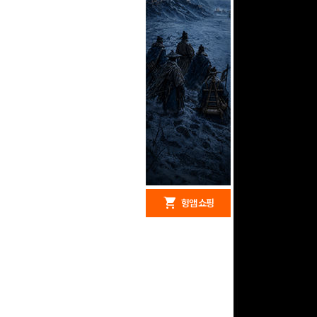
redeem
shopping_cart
헝앱 경품
헝앱 쇼핑
구글 플레이 기프트카드
5,000원 (추첨)
100
밥알