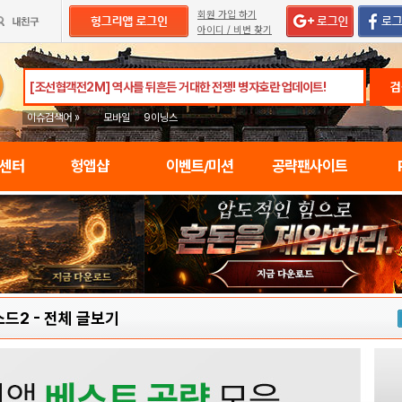
회원 가입 하기
아이디 / 비번 찾기
검
이슈검색어 »
모바일
9이닝스
임센터
헝앱샵
이벤트/미션
공략팬사이트
소드2
-
전체 글보기