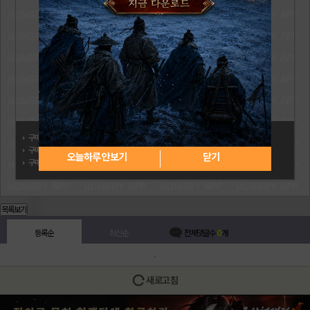
구매자:
쏠트버그
구매일: 2026.06.03
오늘하루 안보기
닫기
구매상품:
문화상품권 10,000원
목록보기
등록순
최신순
전체댓글수
0
개
새로고침