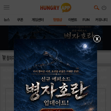
뉴스
쿠폰
게임센터
헝앱샵
이벤트
FUN
커뮤니티
X
쏠트버그
님의
문화상품권 10,000원
을 구매하였습니다.