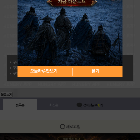
구매자:
와이에이치s
구매일: 2026.05.30
오늘하루 안보기
닫기
구매상품:
문화상품권 5,000원
목록보기
등록순
최신순
전체댓글수
0
개
새로고침