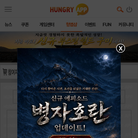
뉴스
쿠폰
게임센터
헝앱샵
이벤트
FUN
커뮤니티
X
와이에이치s
님의
문화상품권 5,000원
을 구매하였습니다.