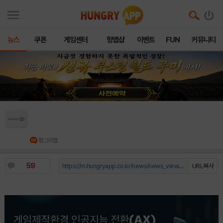
뉴스
쿠폰
게임센터
헝앱샵
이벤트
FUN
커뮤니티
게임제작환경 인공지능 전환(AX) 지원사업 신청
접수 및 사업설명회 개최
헝그리앱
59
https://m.hungryapp.co.kr/news/news_view.php?durl=YmNvZGU9b...
URL복사