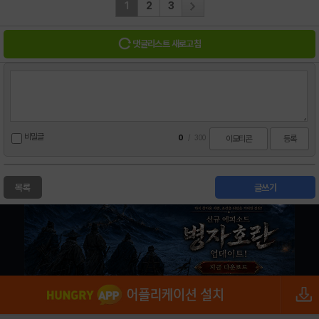
1
2
3
댓글리스트 새로고침
비밀글
0
/
300
이모티콘
등록
목록
글쓰기