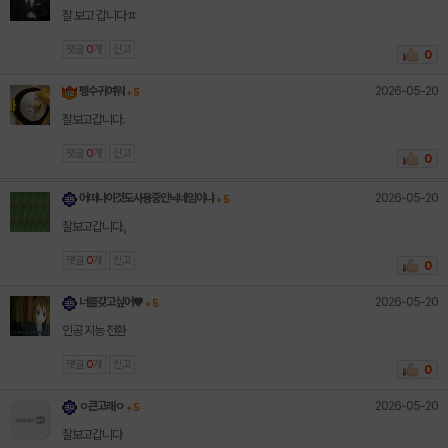
잘 보고 갑니다ㅍ
댓글
0
개
신고
0
2026-05-20
펭수귀여워
+ 5
잘보고갑니다.
댓글
0
개
신고
0
2026-05-20
어떠냐이것도사용중인닉네임이냐
+ 5
잘보고갑니다.,
댓글
0
개
신고
0
2026-05-20
너를갖고싶어♥︎
+ 5
인공 지능 전환
댓글
0
개
신고
0
2026-05-20
ㅇ큰고래ㅇ
+ 5
잘보고갑니다