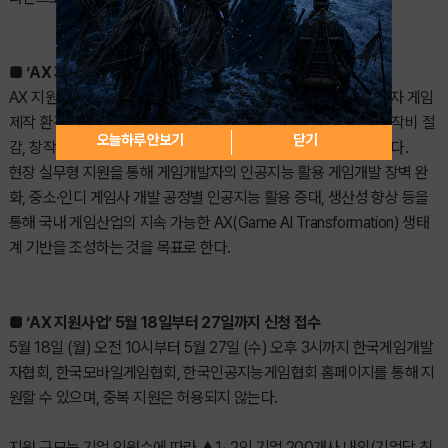
■ ‘AX 지원사업’의 목표
AX 지원사업은 국내 중소 게임개발사, 인디 게임개발팀, 1인 창작자 게임
제작 환경의 인공지능 기술 도입을 통해 게임개발 생산성 향상, 제작비 절
오늘하루 안보기
닫기
감, 창작 역량 강화 및 글로벌 경쟁력 확보를 지원하고자 기획되었다.
현장 실무형 지원을 통해 게임개발자의 인공지능 활용 게임개발 장벽 완
화, 중소·인디 게임사 개발 공정별 인공지능 활용 증대, 생산성 향상 등을
통해 국내 게임산업의 지속 가능한 AX(Game AI Transformation) 생태
계 기반을 조성하는 것을 목표로 한다.
■ ‘AX 지원사업’ 5월 18일부터 27일까지 신청 접수
5월 18일 (월) 오전 10시부터 5월 27일 (수) 오후 3시까지 한국게임개발
자협회, 한국모바일게임협회, 한국인공지능게임협회 홈페이지를 통해 지
원할 수 있으며, 중복 지원은 허용되지 않는다.
지원 규모는 기업 인원수에 따라 ▲1~2인 기업 200개사 내외(기업당 최