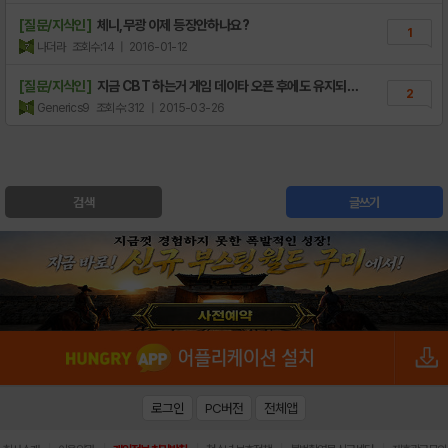
[질문/지식인]
체니,무광 이제 등장안하나요?
1
나더라
조회수:14
| 2016-01-12
[질문/지식인]
지금 CBT 하는거 게임 데이타 오픈 후에도 유지되나
2
요?
Generics9
조회수:312
| 2015-03-26
검색
글쓰기
로그인
PC버전
전체앱