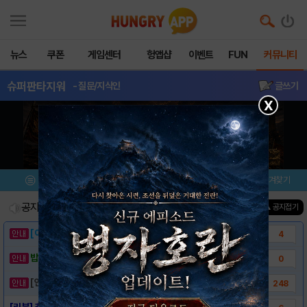
뉴스
쿠폰
게임센터
헝앱샵
이벤트
FUN
커뮤니티
슈퍼판타지워
- 질문/지식인
글쓰기
X
메뉴
이벤트/미션
설치/평가
즐겨찾기
공지사항
진행중인 이벤트
0
건
▲ 공지접기
[이벤트] 웃음으로 매일매일 해피! 유머 게시..
4
밥알이의 헝앱통신 ⑲ “밥알이, 드디어 멀티를..
0
[안내] 헝그리앱 필수 상식! 밥알 획득 안내..
248
[리뷰] 추억의 SRPG와 모바일의 만남, 슈..