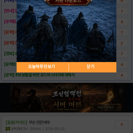
6
[안내] 길드 홍보 카테고리가 추가됐습니다.
1
[공략집] 영입해보자!! 공략 모음집 (푸스 ..
4
[공략] 세렌디 유전자를 모아보자! 5-4 어..
7
[공략] 길란 유전자를 모아보자! 5-8 어려..
2
[정보] 슈퍼판타지워 추천 영웅 분석 (베르나..
7
[공략모음] 이것만 알면 슈판워 마스터!
4
오늘하루 안보기
닫기
[공략] 초보분들을 위한 로드마스터리에 대해서
4
[질문/지식인]
무슨 던전이야
0
완벽한테크닉
조회수:4
| 2016-05-02