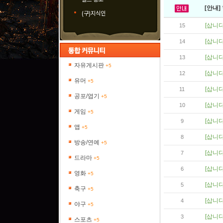
[안내]
(구)지식인
[삽니다
15
[삽니다
14
[삽니다
13
자유게시판
+5
[삽니다
12
유머
+5
[삽니다
11
공포/엽기
+5
[삽니다
10
게임
+5
[삽니다
9
앱
+5
[삽니다
8
방송/연예
+5
[삽니다
7
드라마
+5
[삽니다
6
영화
+5
[삽니다
5
축구
+5
[삽니다
4
야구
+5
[삽니다
3
스포츠
+5