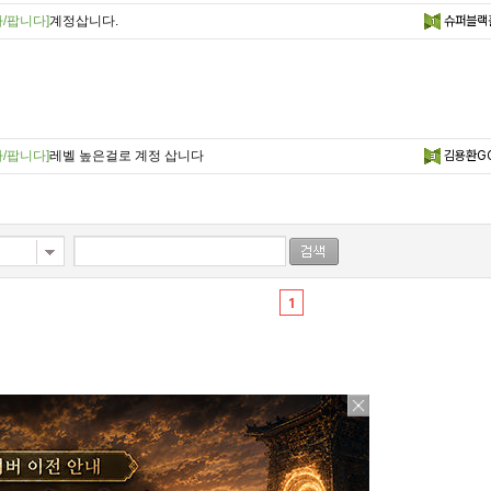
/팝니다]
계정삽니다.
슈퍼블랙
/팝니다]
레벨 높은걸로 계정 삽니다
김용환G
1