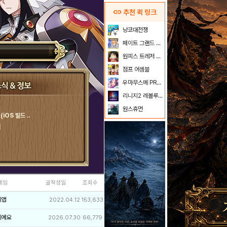
link
추천 퀵 링크
냥코대전쟁
페이트 그랜드 오더
원피스 트레저 크루즈
점프 어셈블
우마무스메 PRETTY DERBY
리니지2 레볼루션
원스휴먼
iOS 빌드 ..
내
네임
글작성일
조회수
리앱
2022.04.12
153,633
이에요
2026.07.30
66,779