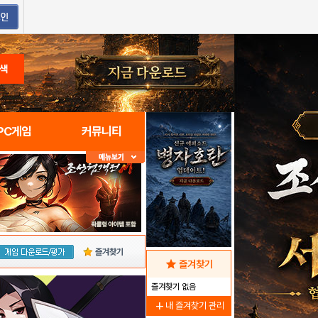
색
PC게임
커뮤니티
즐겨찾기
star
즐겨찾기
즐겨찾기 없음
add
내 즐겨찾기 관리