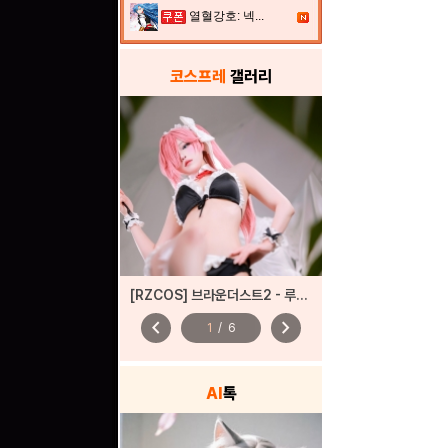
열혈강호: 넥...
코스프레
갤러리
[RZCOS] 브라운더스트2 - 루비아 (しる/sɪʀᴜ)
chevron_left
chevron_right
1
/
6
AI
톡