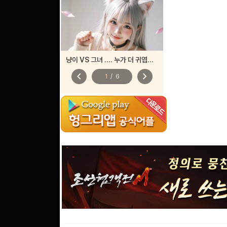
냥이 VS 그녀 .... 누가 더 귀엽나요?
chevron_left
chevron_right
1
/
6