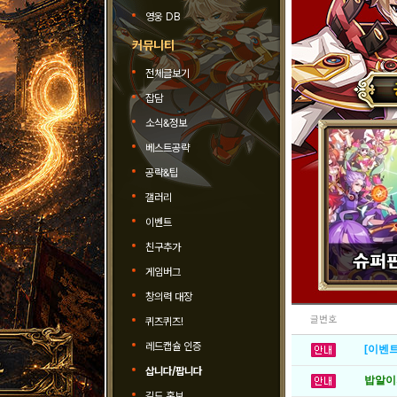
영웅 DB
커뮤니티
전체글보기
잡담
소식&정보
베스트공략
공략&팁
갤러리
이벤트
친구추가
게임버그
창의력 대장
글번호
퀴즈퀴즈!
레드캡슐 인증
[이벤트
삽니다/팝니다
밥알이의
길드 홍보