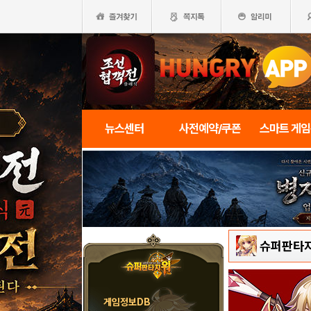
뉴스센터
사전예약/쿠폰
스마트 게
슈퍼판타
게임정보DB