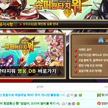
01/22(금) 확인된 오류 안내
이벤트 묘약
02/12(금) 패치노트 안내 (
2월 둘째 주, 블랙쿠쿠 안
한정 구매 초코 아이템
일일구매 초코 아이템
글제목
닉
헝그
] 웃음으로 매일매일 해피! 유머 게시판 활동왕..
(4)
18
밥알
 헝앱통신 ⑲ “밥알이, 드디어 멀티를 뛰기 시..
1