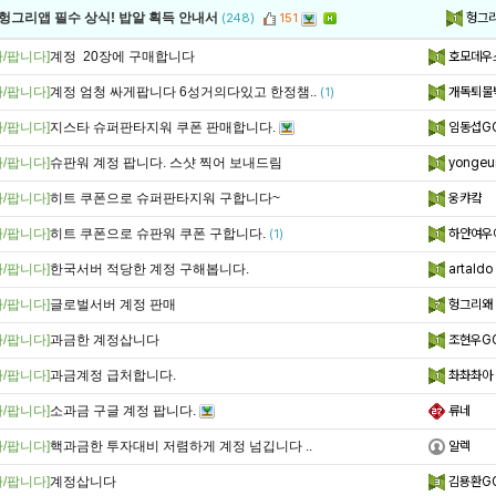
헝그
 헝그리앱 필수 상식! 밥알 획득 안내서
(248)
151
/팝니다]
계정 20장에 구매합니다
호모데우
/팝니다]
계정 엄청 싸게팝니다 6성거의다있고 한정챔..
개독퇴물
(1)
/팝니다]
지스타 슈퍼판타지워 쿠폰 판매합니다.
임동섭G
/팝니다]
슈판워 계정 팝니다. 스샷 찍어 보내드림
yongeun
/팝니다]
히트 쿠폰으로 슈퍼판타지워 구합니다~
웅캬컄
/팝니다]
히트 쿠폰으로 슈판워 쿠폰 구합니다.
하얀여우
(1)
/팝니다]
한국서버 적당한 계정 구해봅니다.
artaldo
/팝니다]
글로벌서버 계정 판매
헝그리왜
/팝니다]
과금한 계정삽니다
조현우GG
/팝니다]
과금계정 급처합니다.
촤촤촤아
/팝니다]
소과금 구글 계정 팝니다.
류네
/팝니다]
핵과금한 투자대비 저렴하게 계정 넘깁니다 ..
알렉
/팝니다]
계정삽니다
김용환G