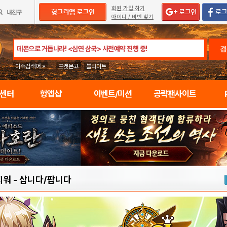
회원 가입 하기
아이디 / 비번 찾기
검
이슈검색어 »
포켓몬고
블라이트
임센터
헝앱샵
이벤트/미션
공략팬사이트
지워
-
삽니다/팝니다