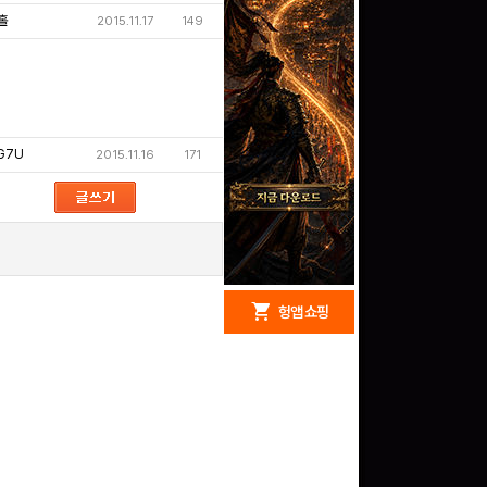
홀
2015.11.17
149
G7U
2015.11.16
171
redeem
shopping_cart
헝앱 경품
헝앱 쇼핑
문화상품권 10000원
(추첨)
100
밥알