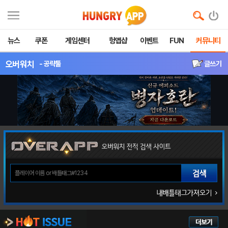
뉴스
쿠폰
게임센터
헝앱샵
이벤트
FUN
커뮤니티
오버워치
- 공략툴
글쓰기