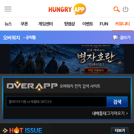
뉴스
쿠폰
게임센터
헝앱샵
이벤트
FUN
커뮤니티
오버워치
- 공략툴
글쓰기