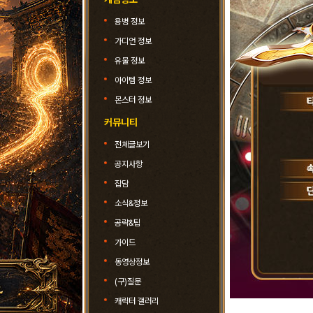
용병 정보
가디언 정보
유물 정보
아이템 정보
몬스터 정보
커뮤니티
전체글보기
공지사항
잡담
소식&정보
공략&팁
가이드
동영상정보
(구)질문
캐릭터 갤러리