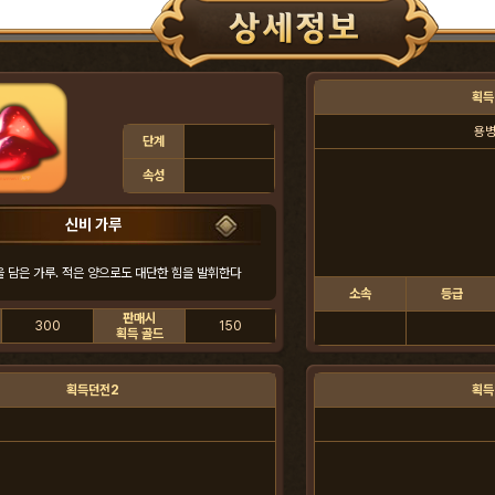
획득
용병
단계
속성
신비 가루
 담은 가루. 적은 양으로도 대단한 힘을 발휘한다
소속
등급
판매시
300
150
획득 골드
획득던전2
획득