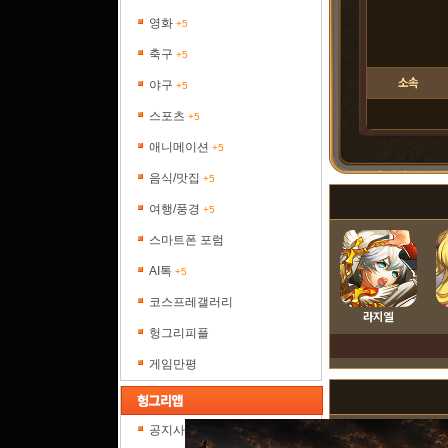
영화
+5
축구
+5
소속
야구
+5
스포츠
+5
애니메이션
+5
음식/맛집
+5
여행/풍경
+5
스마트폰 포럼
AI톡
+5
코스프레갤러리
라지엘
헝그리피플
게임만평
공지사항