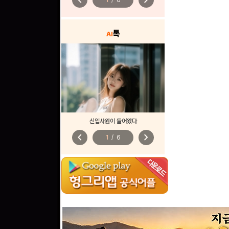
chevron_left
chevron_right
1
/
6
톡
AI
신입사원이 들어왔다
chevron_left
chevron_right
1
/
6