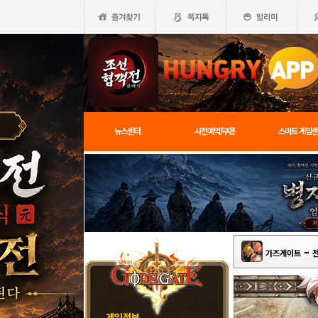
뉴스센터
사전예약/쿠폰
스마트 게임
-
가즈게이트
게임정보