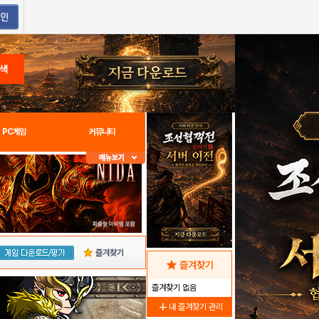
색
PC게임
커뮤니티
즐겨찾기
star
즐겨찾기
즐겨찾기 없음
add
내 즐겨찾기 관리