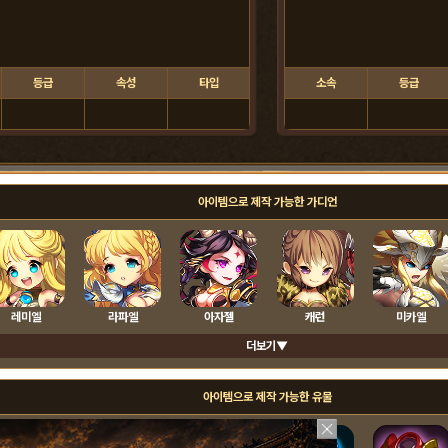
등급
속성
타입
소속
등급
아이템으로 제작 가능한 가디언
레미엘
라파엘
아자젤
캐런
미카엘
더보기▼
아이템으로 제작 가능한 유물