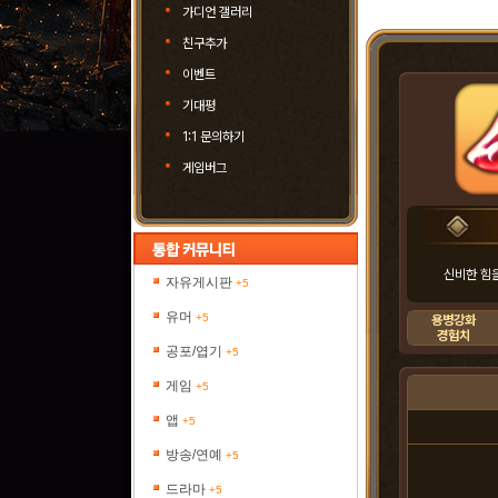
가디언 갤러리
친구추가
이벤트
기대평
1:1 문의하기
게임버그
신비한 힘을
자유게시판
+5
유머
+5
용병강화
경험치
공포/엽기
+5
게임
+5
앱
+5
방송/연예
+5
드라마
+5