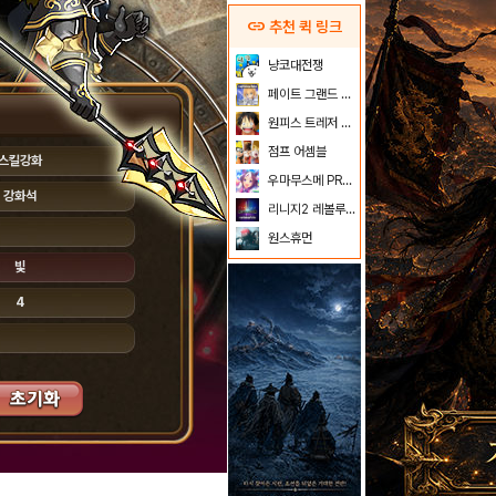
link
추천 퀵 링크
냥코대전쟁
페이트 그랜드 오더
원피스 트레저 크루즈
점프 어셈블
스킬강화
우마무스메 PRETTY DERBY
강화석
리니지2 레볼루션
원스휴먼
빛
4