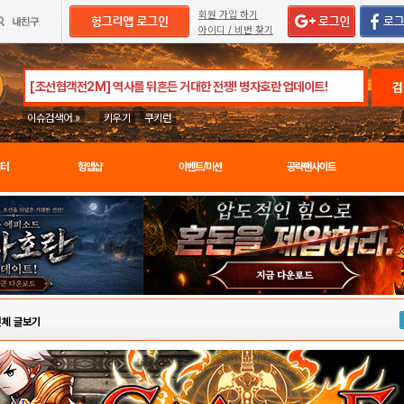
회원 가입 하기
아이디 / 비번 찾기
검
이슈검색어 »
키우기
쿠키런
센터
헝앱샵
이벤트/미션
공략팬사이트
전체 글보기