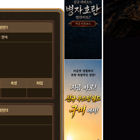
던전1
 판매
속성
타입
던전3