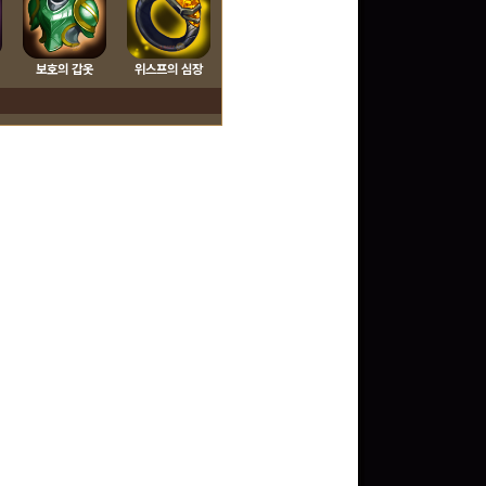
보호의 갑옷
위스프의 심장
구글 플레이 기프트카드
15,000원 (추첨)
100
밥알
문화상품권 5000원 (추
첨)
100
밥알
문화상품권 10000원
(추첨)
100
밥알