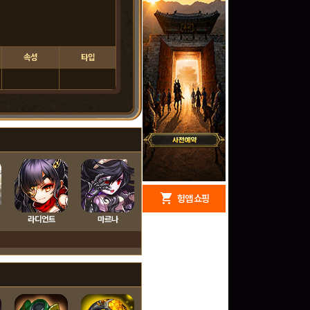
속성
타입
redeem
shopping_cart
헝앱 경품
헝앱 쇼핑
라디언트
마르나
구글 플레이 기프트카드
5,000원 (추첨)
100
밥알