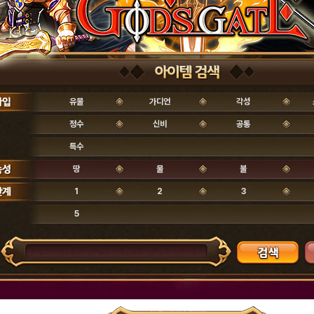
유물
가디언
각성
정수
신비
공통
특수
땅
물
불
1
2
3
5