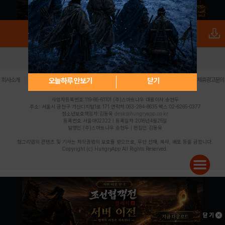
로그인
PC버전
전체앱
|
|
|
|
|
오늘하루 안보기
닫기
회사소개
이용약관
개인정보 처리방침
청소년 보호정책
불법촬영물 신고센터
제휴광고문의
사업자등록번호:119-86-61101 (주)스마트나우 대표이사:송현두
주소: 서울시 금천구 가산디지털1로 171 연락처:063-284-8635 팩스:02-6265-0377
청소년보호책임자:김동욱
desk@hungryapp.co.kr
등록번호:서울아02322 | 등록일자:2016년4월25일
발행인:(주)스마트나우 송현두 | 편집인:김동욱
헝그리앱의 콘텐츠 및 기사는 저작권법의 보호를 받으므로, 무단 전재, 복사, 배포 등을 금합니다.
Copyright (c) HungryApp All Rights Reserved.