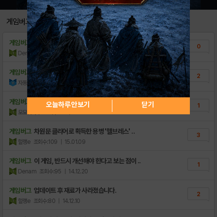
'슈퍼 콤보'를 알아보자!
0
게임버그
"스킬 강화"를 알아보자!
0
게임버그
출시에 앞서 해결되어야 할 문제들이 있습니다
0
"속성 강화"를 알아보자
0
Denam
조회수:61
| 15.02.14
02월 23일 1.004.6 패치노트
0
게임버그
4성 그레이가 코스트 0으로 나오네요?
2
자동이꿀
조회수:76
| 15.01.12
02월 23일 업데이트 안내
0
[리뷰] 진짜 퍼즐 RPG가 왔다! -가즈 게..
게임버그
보스전에서 두번이나팅겼어요!!!
6
오늘하루 안보기
닫기
1
모모꽃나무
조회수:57
| 15.01.12
[안내] 가즈게이트 기본 컨텐츠
4
게임버그
차원문 클리어로 획득한 용병 '헬브레스' ..
[가이드] 가즈게이트 엠블럼 및 기능 소개
3
2
헐랭e
조회수:109
| 15.01.09
[가이드] 엠블럼 응용사용 및 캐릭터, 가디언..
1
게임버그
이 게임, 반드시 개선해야 한다고 보는 점이 ..
1
[가이드] 속성, 덱편성, 보스어그로, 팀 태..
4
Denam
조회수:95
| 14.12.20
[가이드] 용병 스킬 및 대표 스킬 안내
0
게임버그
업데이트 후 재료가 사라졌습니다.
2
헐랭e
조회수:80
| 14.12.10
[사전예약] 가즈게이트 사전예약이벤트
5