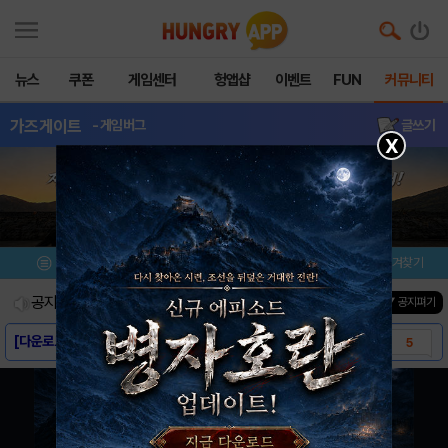
뉴스
쿠폰
게임센터
헝앱샵
이벤트
FUN
커뮤니티
가즈게이트
- 게임버그
글쓰기
X
메뉴
이벤트/미션
설치/평가
즐겨찾기
공지사항
진행중인 이벤트
0
건
▼ 공지펴기
[다운로드링크] - 가즈게이트
5
[게임소개] - 가즈게이트
2
[스크린샷] - 가즈게이트
2
[동영상] 가즈게이트 게임 소개 동영상
7