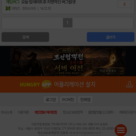
[황금의 던전 무제한 OPEN]
게임버그
오늘 업데이트후 치명적인 버그발생
1
2
아하즈
조회수:98
| 14.12.10
[미션] 가즈게이트 기대평 이벤트!
3
[안내] 안드로이드 출시 예정 연기
1
5
검색
글쓰기
로그인
PC버전
전체앱
|
|
|
|
|
회사소개
이용약관
개인정보 처리방침
청소년 보호정책
불법촬영물 신고센터
제휴광고문의
사업자등록번호:119-86-61101 (주)스마트나우 대표이사:송현두
주소: 서울시 금천구 가산디지털1로 171 연락처:063-284-8635 팩스:02-6265-0377
청소년보호책임자:김동욱
desk@hungryapp.co.kr