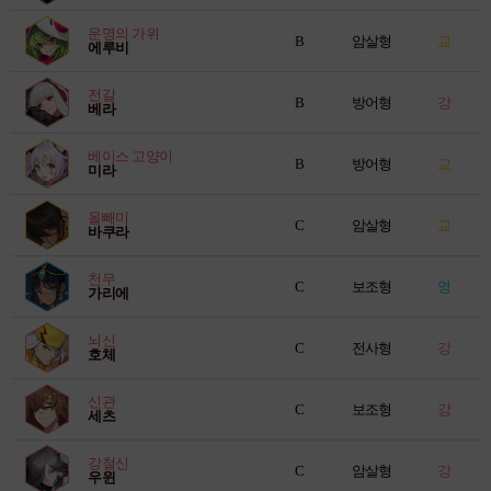
운명의 가위
B
암살형
교
에루비
전갈
B
방어형
강
베라
베이스 고양이
B
방어형
교
미라
올빼미
C
암살형
교
바쿠라
천무
C
보조형
영
가리에
뇌신
C
전사형
강
호체
신관
C
보조형
강
세츠
강철신
C
암살형
강
우윈