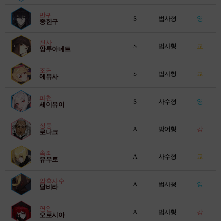
만귀
S
법사형
영
종한구
천사
S
법사형
교
앙투아네트
조커
S
법사형
교
에뮤사
파천
S
사수형
영
세이유이
청동
A
방어형
강
로나크
속죄
A
사수형
교
유우토
암흑사수
A
법사형
영
달비라
연인
A
법사형
강
오로시아