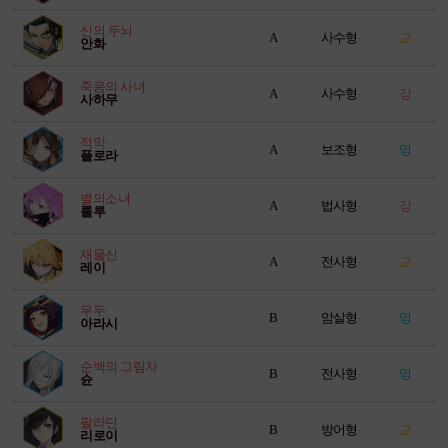
신의 두뇌
A
사수형
교
안화
죽음의 사녀
A
사수형
강
사하무
적막
A
보조형
영
플로라
별의소녀
A
법사형
강
룰루
재물신
A
전사형
교
레이
무두
B
암살형
영
아라시
순백의 그림자
B
전사형
영
슌
팔라딘
B
방어형
교
리로이