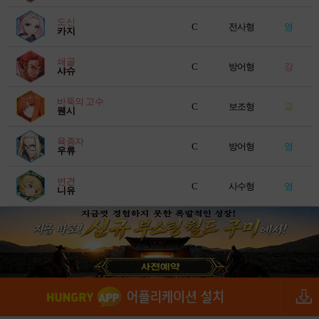
도신
C
전사형
영
카지
쇄골
C
방어형
강
샤슈
바둑의 고수
C
보조형
교
웬시
육종자
C
방어형
영
우류
번견
C
사수형
영
니유