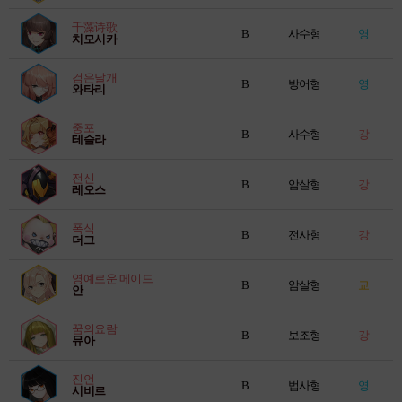
千藻诗歌
B
사수형
영
치모시카
검은날개
B
방어형
영
와타리
중포
B
사수형
강
테슬라
전신
B
암살형
강
레오스
폭식
B
전사형
강
더그
영예로운 메이드
B
암살형
교
안
꿈의요람
B
보조형
강
뮤아
진언
B
법사형
영
시비르