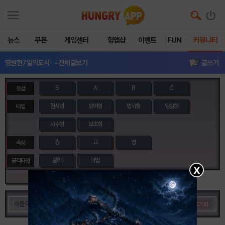
뉴스
쿠폰
게임센터
헝앱샵
이벤트
FUN
커뮤니티
영원한7일의도시
- 전체글보기
글쓰기
S
A
B
C
등급
전사형
방어형
법사형
암살형
타입
사수형
보조형
강
교
영
속성
물리
마법
공격타입
X
스킬타입 보기▼
초기화