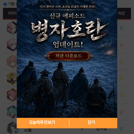
기본 정보보기
스킬 정보보기
이미지
이름↕
등급↕
타입
속성
애증
A
전사형
영
유리
탐구
S
법사형
강
피닉
환상의 채색
S
법사형
교
리리코
구속의 소리
A
법사형
교
카가미네 린 · 렌
소리의 흐름
A
보조형
교
메구리네 루카
프로젝트 디바
S
사수형
강
하츠네 미쿠
오늘하루 안보기
닫기
은방울꽃
S
법사형
영
시로