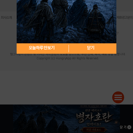
로그인
PC버전
전체앱
|
|
|
|
|
회사소개
이용약관
개인정보 처리방침
청소년 보호정책
불법촬영물 신고센터
제휴광고문의
사업자등록번호:119-86-61101 (주)스마트나우 대표이사:송현두
주소: 서울시 금천구 가산디지털1로 171 연락처:063-284-8635 팩스:02-6265-0377
청소년보호책임자:김동욱
desk@hungryapp.co.kr
등록번호:서울아02322 | 등록일자:2016년4월25일
발행인:(주)스마트나우 송현두 | 편집인:김동욱
오늘하루 안보기
닫기
헝그리앱의 콘텐츠 및 기사는 저작권법의 보호를 받으므로, 무단 전재, 복사, 배포 등을 금합니다.
Copyright (c) HungryApp All Rights Reserved.